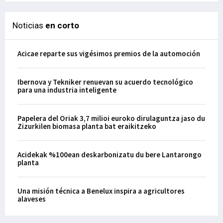
Noticias
en corto
Acicae reparte sus vigésimos premios de la automoción
Ibernova y Tekniker renuevan su acuerdo tecnológico
para una industria inteligente
Papelera del Oriak 3,7 milioi euroko dirulaguntza jaso du
Zizurkilen biomasa planta bat eraikitzeko
Acidekak %100ean deskarbonizatu du bere Lantarongo
planta
Una misión técnica a Benelux inspira a agricultores
alaveses