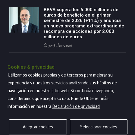
BBVA supera los 6.000 millones de
euros de beneficio en el primer
semestre de 2026 (+11%) y anuncia
un nuevo programa extraordinario de
recompra de acciones por 2.000
millones de euros
30-Julio-2026
BBVA acelera el crecimiento de su
negocio agro con un modelo global
Cookies & privacidad
de especialización presente en siete
Utilizamos cookies propias y de terceros para mejorar su
países
experiencia y nuestros servicios analizando sus hábitos de
29-Julio-2026
navegación en nuestro sitio web. Si continúa navegando,
consideramos que acepta su uso. Puede Obtener más
información en nuestra
Declaración de privacidad
.
Copyright@2026 Estrategia Empresarial
Privacidad
Aviso legal
Política de cookies
Contacto
RSS
Aceptar cookies
Seleccionar cookies