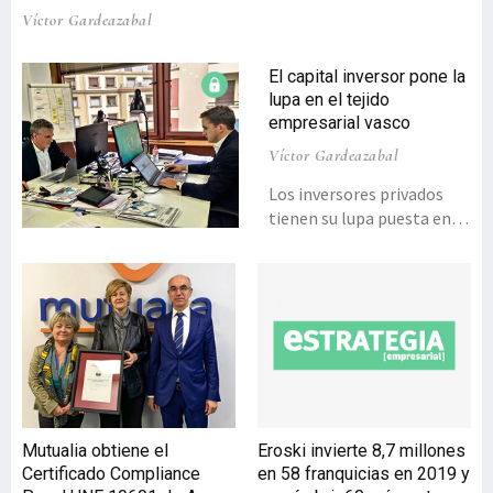
Víctor Gardeazabal
El capital inversor pone la
lupa en el tejido
empresarial vasco
Víctor Gardeazabal
Los inversores privados
tienen su lupa puesta en
los carteles de “se vende”
del tejido empresarial
vasco. En tan solo tres
años, la firma vizcaína
Uplift ha cerrado varias
operaciones de
compraventa de empresas
vascas, sobre todo del
sector industrial.“Euskadi
Mutualia obtiene el
Eroski invierte 8,7 millones
está en venta”, asegura
Certificado Compliance
en 58 franquicias en 2019 y
Peli Araluze, socio