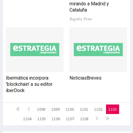
mirando a Madrid y
Cataluña
Begoña Pena
Ibermática incorpora
NoticiasBreves
‘blockchain’ a su editor
iberDock
1098
1099
1100
1101
1102
1103
1104
1105
1106
1107
1108