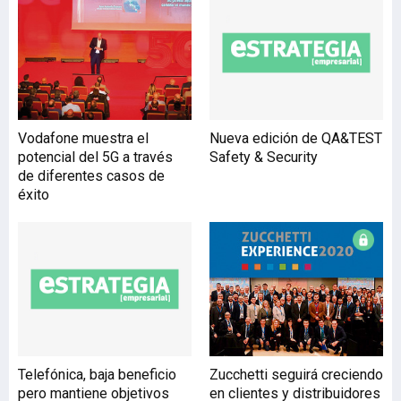
beneficio neto de 137,7
millones de euros, un
3,02% más que el año
anterior, gracias, entre
otros factores, a “una
mayor actividad
comercial”, según
Vodafone muestra el
Nueva edición de QA&TEST
destacan sus
potencial del 5G a través
Safety & Security
responsables. Además, el
de diferentes casos de
saldo de inversión
éxito
crediticia de la entidad
alcanzó los 13.826 millone
Telefónica, baja beneficio
Zucchetti seguirá creciendo
pero mantiene objetivos
en clientes y distribuidores