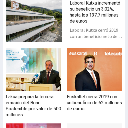
Laboral Kutxa incrementó
su beneficio un 3,02%,
hasta los 137,7 millones
de euros
Laboral Kutxa cerró 2019
con un beneficio neto de
137,7 millones de euros, lo
que supone un incremento
del 3,02% respecto al
ejercicio anterior. Este
positivo resultado es
fruto, en buena medida, de
una mayor actividad
comercial de la entidad. Su
saldo de inversión
Lakua prepara la tercera
Euskaltel cierra 2019 con
crediticia alcanzó los
emisión del Bono
un beneficio de 62 millones
13.826 millones de euros,
Sostenible por valor de 500
de euros
un 4,8% superior al de
millones
2018. Laboral Kutxa superó
con nota el 2019 ,con un