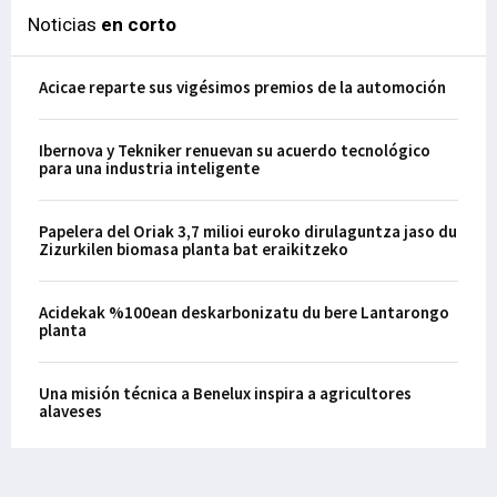
Noticias
en corto
Acicae reparte sus vigésimos premios de la automoción
Ibernova y Tekniker renuevan su acuerdo tecnológico
para una industria inteligente
Papelera del Oriak 3,7 milioi euroko dirulaguntza jaso du
Zizurkilen biomasa planta bat eraikitzeko
Acidekak %100ean deskarbonizatu du bere Lantarongo
planta
Una misión técnica a Benelux inspira a agricultores
alaveses