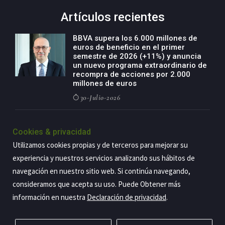
Artículos recientes
BBVA supera los 6.000 millones de
euros de beneficio en el primer
semestre de 2026 (+11%) y anuncia
un nuevo programa extraordinario de
recompra de acciones por 2.000
millones de euros
30-Julio-2026
BBVA acelera el crecimiento de su
negocio agro con un modelo global
Cookies & privacidad
de especialización presente en siete
Utilizamos cookies propias y de terceros para mejorar su
países
experiencia y nuestros servicios analizando sus hábitos de
29-Julio-2026
navegación en nuestro sitio web. Si continúa navegando,
consideramos que acepta su uso. Puede Obtener más
información en nuestra
Declaración de privacidad
.
Copyright@2026 Estrategia Empresarial