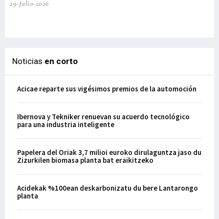
29-Julio-2026
el
29-
Noticias
en corto
Acicae reparte sus vigésimos premios de la automoción
Ibernova y Tekniker renuevan su acuerdo tecnológico
para una industria inteligente
Papelera del Oriak 3,7 milioi euroko dirulaguntza jaso du
Zizurkilen biomasa planta bat eraikitzeko
Acidekak %100ean deskarbonizatu du bere Lantarongo
planta