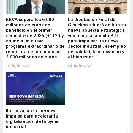
e
BBVA supera los 6.000
La Diputación Foral de
En
millones de euros de
Gipuzkoa situará en Irún su
em
beneficio en el primer
nueva apuesta estratégica
de
ad
semestre de 2026 (+11%) y
vinculada al ámbito BIO
En
anuncia un nuevo
para impulsar un nuevo
En
programa extraordinario de
sector industrial, el empleo
29-
recompra de acciones por
de calidad, la innovación y
2.000 millones de euros
el bienestar
30-Julio-2026
29-Julio-2026
Mi
nu
di
Ibernova lanza Ibernova
ma
Impulsa para acelerar la
in
digitalización de la pyme
mi
industrial
de
te