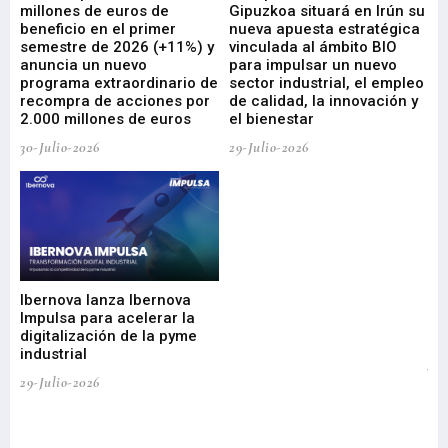
millones de euros de
Gipuzkoa situará en Irún su
em
beneficio en el primer
nueva apuesta estratégica
de
ad
semestre de 2026 (+11%) y
vinculada al ámbito BIO
En
anuncia un nuevo
para impulsar un nuevo
En
programa extraordinario de
sector industrial, el empleo
29-
recompra de acciones por
de calidad, la innovación y
2.000 millones de euros
el bienestar
30-Julio-2026
29-Julio-2026
Mi
nu
di
Ibernova lanza Ibernova
ma
Impulsa para acelerar la
in
digitalización de la pyme
mi
industrial
de
te
29-Julio-2026
el
29-