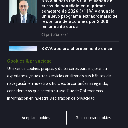
BBVA supera los 6.000 millones de
euros de beneficio en el primer
semestre de 2026 (+11%) y anuncia
un nuevo programa extraordinario de
recompra de acciones por 2.000
millones de euros
30-Julio-2026
BBVA acelera el crecimiento de su
negocio agro con un modelo global
de especialización presente en siete
Cookies & privacidad
países
Utilizamos cookies propias y de terceros para mejorar su
29-Julio-2026
experiencia y nuestros servicios analizando sus hábitos de
navegación en nuestro sitio web. Si continúa navegando,
consideramos que acepta su uso. Puede Obtener más
Copyright@2026 Estrategia Empresarial
información en nuestra
Declaración de privacidad
.
Privacidad
Aviso legal
Política de cookies
Contacto
RSS
Aceptar cookies
Seleccionar cookies