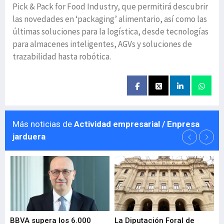
Pick & Pack for Food Industry, que permitirá descubrir
las novedades en ‘packaging’ alimentario, así como las
últimas soluciones para la logística, desde tecnologías
para almacenes inteligentes, AGVs y soluciones de
trazabilidad hasta robótica.
Más noticias de
Actividad empresarial / Enpresa
jarduera
e
BBVA supera los 6.000
La Diputación Foral de
En