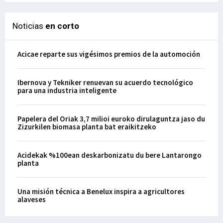
Noticias
en corto
Acicae reparte sus vigésimos premios de la automoción
Ibernova y Tekniker renuevan su acuerdo tecnológico
para una industria inteligente
Papelera del Oriak 3,7 milioi euroko dirulaguntza jaso du
Zizurkilen biomasa planta bat eraikitzeko
Acidekak %100ean deskarbonizatu du bere Lantarongo
planta
Una misión técnica a Benelux inspira a agricultores
alaveses