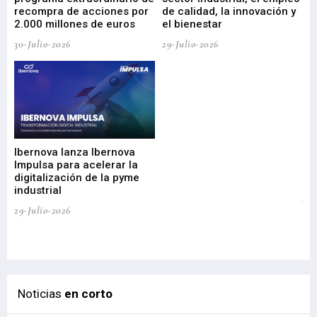
29-
recompra de acciones por
de calidad, la innovación y
2.000 millones de euros
el bienestar
30-Julio-2026
29-Julio-2026
Mi
nu
di
Ibernova lanza Ibernova
ma
Impulsa para acelerar la
in
digitalización de la pyme
mi
industrial
de
te
29-Julio-2026
el
29-
Noticias
en corto