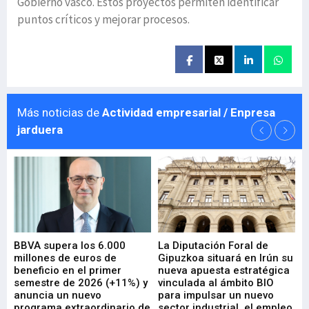
Gobierno vasco. Estos proyectos permiten identificar
puntos críticos y mejorar procesos.
Más noticias de
Actividad empresarial / Enpresa
jarduera
e
BBVA supera los 6.000
La Diputación Foral de
En
millones de euros de
Gipuzkoa situará en Irún su
em
beneficio en el primer
nueva apuesta estratégica
de
ad
semestre de 2026 (+11%) y
vinculada al ámbito BIO
En
anuncia un nuevo
para impulsar un nuevo
En
programa extraordinario de
sector industrial, el empleo