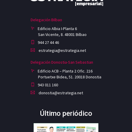
Delegación Bilbao
Edificio Albia I-Planta 6
San Vicente, 8. 48001 Bilbao
944 27 44 46
estrategia@estrategia.net
Delegación Donostia-San Sebastian
Edificio ACB – Planta 2 Ofic. 216
Portuetxe Bidea, 51. 20018 Donostia
943 011 160
donostia@estrategia.net
Último periódico