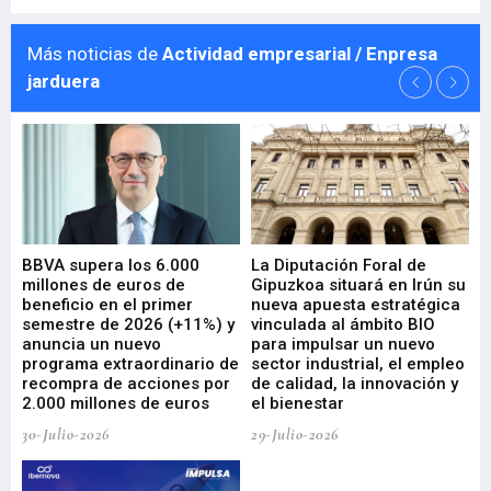
Más noticias de
Actividad empresarial / Enpresa
jarduera
e
BBVA supera los 6.000
La Diputación Foral de
En
millones de euros de
Gipuzkoa situará en Irún su
em
beneficio en el primer
nueva apuesta estratégica
de
ad
semestre de 2026 (+11%) y
vinculada al ámbito BIO
En
anuncia un nuevo
para impulsar un nuevo
En
programa extraordinario de
sector industrial, el empleo
29-
recompra de acciones por
de calidad, la innovación y
2.000 millones de euros
el bienestar
30-Julio-2026
29-Julio-2026