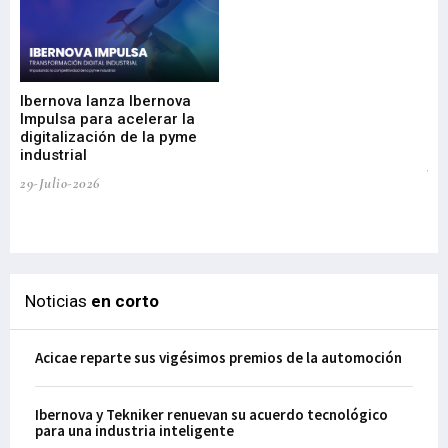
Mi
nu
di
Ibernova lanza Ibernova
ma
Impulsa para acelerar la
in
digitalización de la pyme
mi
industrial
de
te
29-Julio-2026
el
29-
Noticias
en corto
Acicae reparte sus vigésimos premios de la automoción
Ibernova y Tekniker renuevan su acuerdo tecnológico
para una industria inteligente