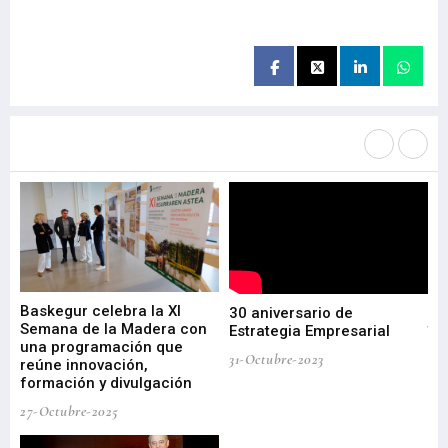
Más noticias de
Portada / Azalera
Baskegur celebra la XI
Ur
30 aniversario de
I
Semana de la Madera con
te
Estrategia Empresarial
una programación que
ha
31-Octubre-2023
reúne innovación,
bu
formación y divulgación
ek
27-Octubre-2025
09-