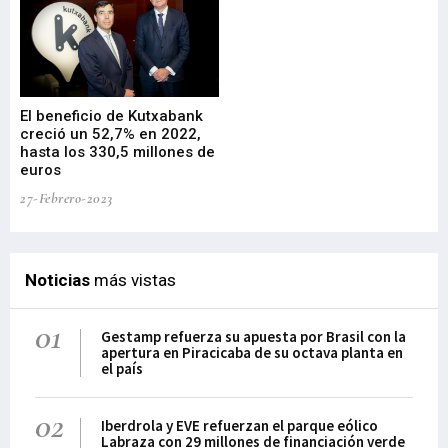
El beneficio de Kutxabank
El
creció un 52,7% en 2022,
fo
hasta los 330,5 millones de
Sa
euros
pr
27-Febrero-2023
09-
Noticias
más vistas
01
Gestamp refuerza su apuesta por Brasil con la
apertura en Piracicaba de su octava planta en
el país
02
Iberdrola y EVE refuerzan el parque eólico
Labraza con 29 millones de financiación verde