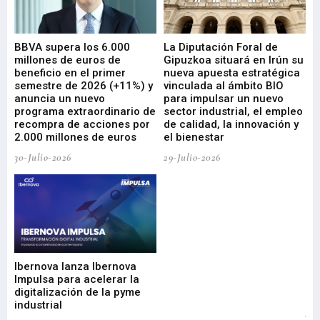
e
BBVA supera los 6.000
La Diputación Foral de
En
millones de euros de
Gipuzkoa situará en Irún su
em
beneficio en el primer
nueva apuesta estratégica
de
ad
semestre de 2026 (+11%) y
vinculada al ámbito BIO
En
anuncia un nuevo
para impulsar un nuevo
En
programa extraordinario de
sector industrial, el empleo
29-
recompra de acciones por
de calidad, la innovación y
2.000 millones de euros
el bienestar
30-Julio-2026
29-Julio-2026
Mi
nu
di
Ibernova lanza Ibernova
ma
Impulsa para acelerar la
in
digitalización de la pyme
mi
industrial
de
te