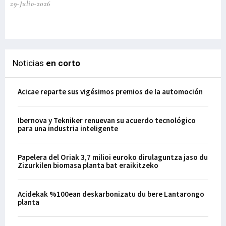
29-Julio-2026
el
29-
Noticias
en corto
Acicae reparte sus vigésimos premios de la automoción
Ibernova y Tekniker renuevan su acuerdo tecnológico
para una industria inteligente
Papelera del Oriak 3,7 milioi euroko dirulaguntza jaso du
Zizurkilen biomasa planta bat eraikitzeko
Acidekak %100ean deskarbonizatu du bere Lantarongo
planta