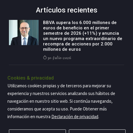
Artículos recientes
BBVA supera los 6.000 millones de
euros de beneficio en el primer
semestre de 2026 (+11%) y anuncia
un nuevo programa extraordinario de
recompra de acciones por 2.000
millones de euros
30-Julio-2026
BBVA acelera el crecimiento de su
negocio agro con un modelo global
Cookies & privacidad
de especialización presente en siete
Utilizamos cookies propias y de terceros para mejorar su
países
experiencia y nuestros servicios analizando sus hábitos de
29-Julio-2026
navegación en nuestro sitio web. Si continúa navegando,
consideramos que acepta su uso. Puede Obtener más
información en nuestra
Declaración de privacidad
.
Copyright@2026 Estrategia Empresarial