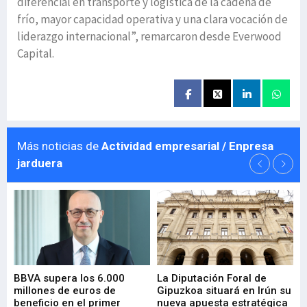
diferencial en transporte y logística de la cadena de
frío, mayor capacidad operativa y una clara vocación de
liderazgo internacional”, remarcaron desde Everwood
Capital.
Más noticias de
Actividad empresarial / Enpresa
jarduera
e
BBVA supera los 6.000
La Diputación Foral de
En
millones de euros de
Gipuzkoa situará en Irún su
em
beneficio en el primer
nueva apuesta estratégica
de