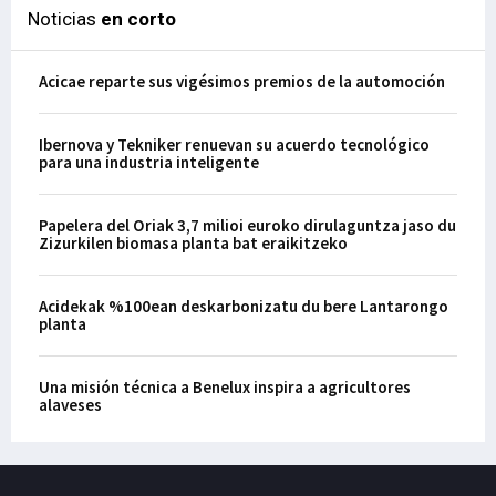
Noticias
en corto
Acicae reparte sus vigésimos premios de la automoción
Ibernova y Tekniker renuevan su acuerdo tecnológico
para una industria inteligente
Papelera del Oriak 3,7 milioi euroko dirulaguntza jaso du
Zizurkilen biomasa planta bat eraikitzeko
Acidekak %100ean deskarbonizatu du bere Lantarongo
planta
Una misión técnica a Benelux inspira a agricultores
alaveses