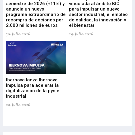
ad
semestre de 2026 (+11%) y
vinculada al ámbito BIO
En
anuncia un nuevo
para impulsar un nuevo
En
programa extraordinario de
sector industrial, el empleo
29-
recompra de acciones por
de calidad, la innovación y
2.000 millones de euros
el bienestar
30-Julio-2026
29-Julio-2026
Mi
nu
di
Ibernova lanza Ibernova
ma
Impulsa para acelerar la
in
digitalización de la pyme
mi
industrial
de
te
29-Julio-2026
el
29-