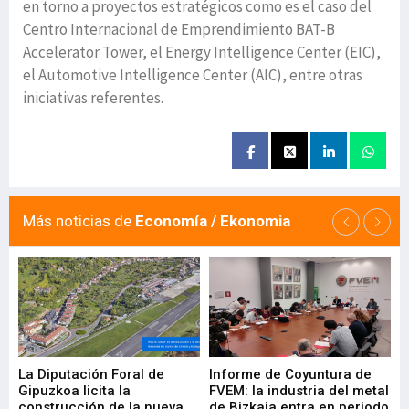
en torno a proyectos estratégicos como es el caso del
Centro Internacional de Emprendimiento BAT-B
Accelerator Tower, el Energy Intelligence Center (EIC),
el Automotive Intelligence Center (AIC), entre otras
iniciativas referentes.
Más noticias de
Economía / Ekonomia
La Diputación Foral de
Informe de Coyuntura de
Ar
ral
Gipuzkoa licita la
FVEM: la industria del metal
ur
construcción de la nueva
de Bizkaia entra en periodo
co