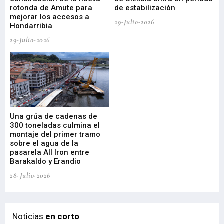
rotonda de Amute para
de estabilización
edi
mejorar los accesos a
pa
29-Julio-2026
Hondarribia
Cy
29-Julio-2026
23-
Una grúa de cadenas de
La
300 toneladas culmina el
Ba
montaje del primer tramo
res
sobre el agua de la
em
pasarela All Iron entre
21-
Barakaldo y Erandio
28-Julio-2026
Noticias
en corto