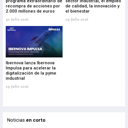
programa extraordinario de
sector industrial, el empleo
29-
recompra de acciones por
de calidad, la innovación y
2.000 millones de euros
el bienestar
30-Julio-2026
29-Julio-2026
Mi
nu
di
Ibernova lanza Ibernova
ma
Impulsa para acelerar la
in
digitalización de la pyme
mi
industrial
de
te
29-Julio-2026
el
29-
Noticias
en corto