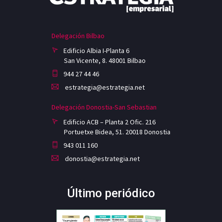
Delegación Bilbao
Edificio Albia I-Planta 6
San Vicente, 8. 48001 Bilbao
944 27 44 46
estrategia@estrategia.net
Delegación Donostia-San Sebastian
Edificio ACB – Planta 2 Ofic. 216
Portuetxe Bidea, 51. 20018 Donostia
943 011 160
donostia@estrategia.net
Último periódico