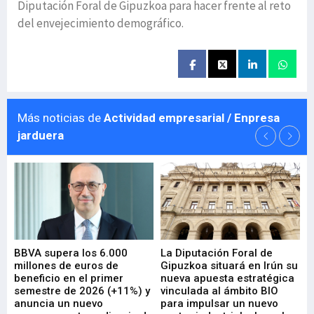
Diputación Foral de Gipuzkoa para hacer frente al reto
del envejecimiento demográfico.
Más noticias de
Actividad empresarial / Enpresa
jarduera
e
BBVA supera los 6.000
La Diputación Foral de
En
millones de euros de
Gipuzkoa situará en Irún su
em
beneficio en el primer
nueva apuesta estratégica
de
ad
semestre de 2026 (+11%) y
vinculada al ámbito BIO
En
anuncia un nuevo
para impulsar un nuevo
En