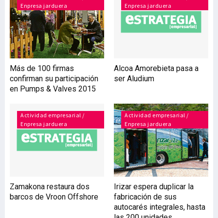
Enpresa jarduera
Enpresa jarduera
emisiones que se realicen,
que pasará de 12 a 24
meses. Con esta iniciativa,
Tubacex trata de
diversificar sus fuentes de
financiación, más allá de
Más de 100 firmas
Alcoa Amorebieta pasa a
las de las bancarias
confirman su participación
ser Aludium
tradicionales, buscando la
en Pumps & Valves 2015
optimización de los costes
financieros. Para el d
Actividad empresarial /
Actividad empresarial /
Enpresa jarduera
Enpresa jarduera
Zamakona restaura dos
Irizar espera duplicar la
barcos de Vroon Offshore
fabricación de sus
autocarés integrales, hasta
las 200 unidades