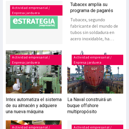
Tubacex amplía su
Actividad empresarial /
programa de pagarés
Enpresa jarduera
Tubacex, segundo
fabricante del mundo de
tubos sin soldadura en
acero inoxidable, ha
ampliado hasta los 75
millones de euros el
programa de emisiones de
Actividad empresarial /
Actividad empresarial /
Enpresa jarduera
Enpresa jarduera
pagarés registrado en el
Mercado Alternativo de
Renta Fija (MARF), según
ha comunicado la
compañía a la CNMV.
Además de la ampliación
Intex automatiza el sistema
La Naval construirá un
de la cuantía económica
de su almacén y adquiere
buque offshore
del programa admitida por
una nueva máquina
multipropósito
el MARF, este organismo
ha extendido también el
plazo máximo de las
Actividad empresarial /
Actividad empresarial /