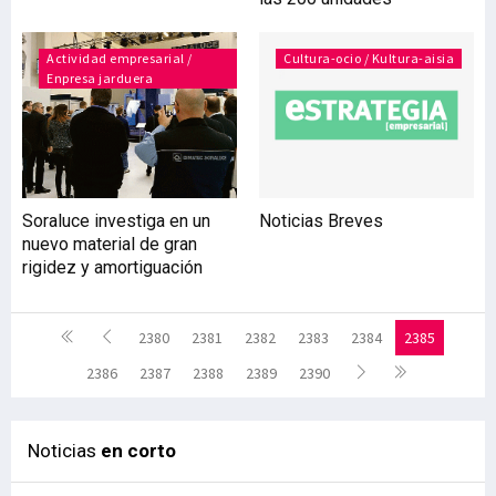
Actividad empresarial /
Cultura-ocio / Kultura-aisia
Enpresa jarduera
Soraluce investiga en un
Noticias Breves
nuevo material de gran
rigidez y amortiguación
2380
2381
2382
2383
2384
2385
2386
2387
2388
2389
2390
Noticias
en corto