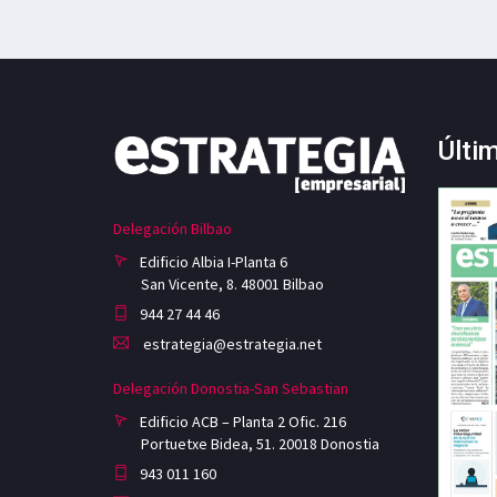
Últi
Delegación Bilbao
Edificio Albia I-Planta 6
San Vicente, 8. 48001 Bilbao
944 27 44 46
estrategia@estrategia.net
Delegación Donostia-San Sebastian
Edificio ACB – Planta 2 Ofic. 216
Portuetxe Bidea, 51. 20018 Donostia
943 011 160