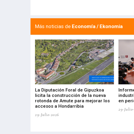
Más noticias de
Economía / Ekonomia
del Barómetro
La Diputación Foral de Gipuzkoa
Inform
a del tejido
licita la construcción de la nueva
industr
aia
rotonda de Amute para mejorar los
en peri
accesos a Hondarribia
29-Julio
29-Julio-2026