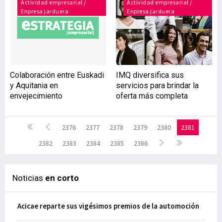
Actividad empresarial /
Actividad empresarial /
Enpresa jarduera
Enpresa jarduera
Colaboración entre Euskadi
IMQ diversifica sus
y Aquitania en
servicios para brindar la
envejecimiento
oferta más completa
2376
2377
2378
2379
2380
2381
2382
2383
2384
2385
2386
Noticias
en corto
Acicae reparte sus vigésimos premios de la automoción