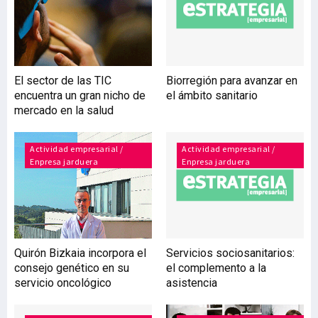
actuación: la promoción de
nuevas empresas
innovadoras, ‘Bizkaia
Creativa’, el programa de
Emprendimiento e
El sector de las TIC
Biorregión para avanzar en
Innovación Social, ‘Bizkaia
encuentra un gran nicho de
el ámbito sanitario
Digital: Internet
mercado en la salud
Industrial’ y la reactivación
comarcal y comercial. La
promoción d
Actividad empresarial /
Actividad empresarial /
Enpresa jarduera
Enpresa jarduera
Quirón Bizkaia incorpora el
Servicios sociosanitarios:
consejo genético en su
el complemento a la
servicio oncológico
asistencia