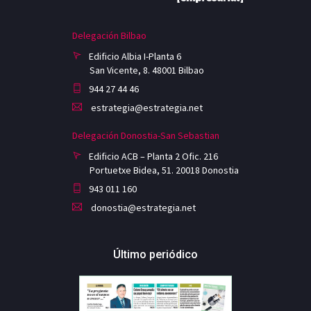
Delegación Bilbao
Edificio Albia I-Planta 6
San Vicente, 8. 48001 Bilbao
944 27 44 46
estrategia@estrategia.net
Delegación Donostia-San Sebastian
Edificio ACB – Planta 2 Ofic. 216
Portuetxe Bidea, 51. 20018 Donostia
943 011 160
donostia@estrategia.net
Último periódico