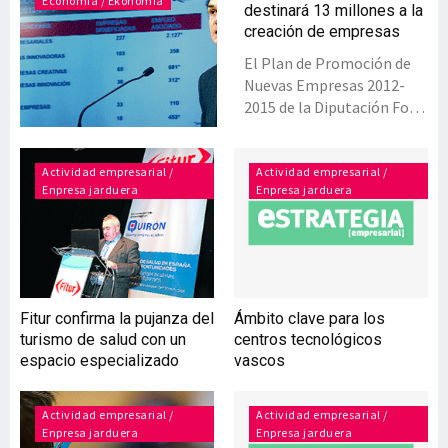
Economía / Ekonomia
destinará 13 millones a la
creación de empresas
El Plan de Promoción de
Nuevas Empresas 2012-
2015 de la Diputación Foral
de Bizkaia contará este
año con un presupuesto de
algo más de 13 millones de
Actividad empresarial /
Actividad empresarial /
Enpresa jarduera
Enpresa jarduera
euros. “En un contexto
como el actual”, la
institución foral insiste en
la “generación de actividad
como elemento
indispensable para la
Fitur confirma la pujanza del
Ámbito clave para los
consolidación económica”,
turismo de salud con un
centros tecnológicos
según dijo el diputado de
espacio especializado
vascos
Presidencia, Unai
Rementeria, en la
presentación de este Plan,
Actividad empresarial /
Actividad empresarial /
Enpresa jarduera
Enpresa jarduera
que tiene cinco áreas de