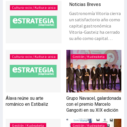
Noticias Breves
Cultura-ocio / Kultura-aisia
Gastronomía Vitoria cierra
un satisfactorio año como
capital gastronómica
Vitoria-Gasteiz ha cerrado
su año como capital
gastronómica con un buen
balance turístico. Según
los datos registrados por
Cultura-ocio / Kultura-aisia
Gestión / Kudeaketa
la Oficina de Turismo
Municipal, la capital de
Álava tuvo un total de
133.336 visitantes en 2014,
lo que supone un
incremento del 8,7% con
Álava reúne su arte
Grupo Navacel, galardonada
respecto a 2013 y de casi
románico en Estibaliz
con el premio Marcelo
un 4% con respecto a 2012,
Gangoiti en su XIX edición
cuando alcanzó cifras
récord gracias al título de
Capital Verde Europea. A
Gestión / Kudeaketa
Gestión / Kudeaketa