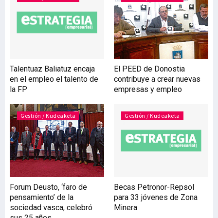
estos números se unen las
cifras que viene publicando
el Eustat desde primavera,
que muestran un
crecimiento generalizado
en la actividad de los
Talentuaz Baliatuz encaja
El PEED de Donostia
hoteles vitorianos. Los
en el empleo el talento de
contribuye a crear nuevas
últimos datos, r
la FP
empresas y empleo
Gestión / Kudeaketa
Gestión / Kudeaketa
Forum Deusto, ‘faro de
Becas Petronor-Repsol
pensamiento’ de la
para 33 jóvenes de Zona
sociedad vasca, celebró
Minera
sus 25 años