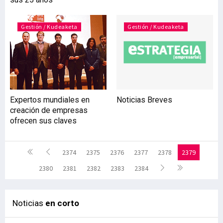
Gestión / Kudeaketa
Gestión / Kudeaketa
Expertos mundiales en
Noticias Breves
creación de empresas
ofrecen sus claves
2374
2375
2376
2377
2378
2379
2380
2381
2382
2383
2384
Noticias
en corto