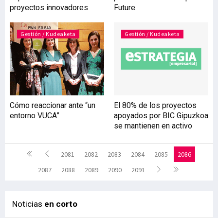
proyectos innovadores
Future
Gestión / Kudeaketa
Gestión / Kudeaketa
Cómo reaccionar ante “un
El 80% de los proyectos
entorno VUCA”
apoyados por BIC Gipuzkoa
se mantienen en activo
2081
2082
2083
2084
2085
2086
2087
2088
2089
2090
2091
Noticias
en corto