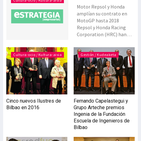
Cultura-ocio / Kultura-aisia
Motor Repsol y Honda
amplían su contrato en
MotoGP hasta 2018
Repsol y Honda Racing
Corporation (HRC) han
ampliado su contrato de
patrocinio un año más,
hasta diciembre de 2018.
Cultura-ocio / Kultura-aisia
Gestión / Kudeaketa
La alianza entre la
compañía energética
española y el fabricante de
vehículos japonés, que se
inició en 1995 y suma 12
campeonatos del mundo
Cinco nuevos Ilustres de
Fernando Capelastegui y
de pilotos, alcanzará las
Bilbao en 2016
Grupo Arteche premios
24 temporadas de
Ingenia de la Fundación
duración. Pero la unión de
Escuela de Ingenieros de
Repsol y Honda va más
Bilbao
allá de un patrocinio
deportivo convencional y