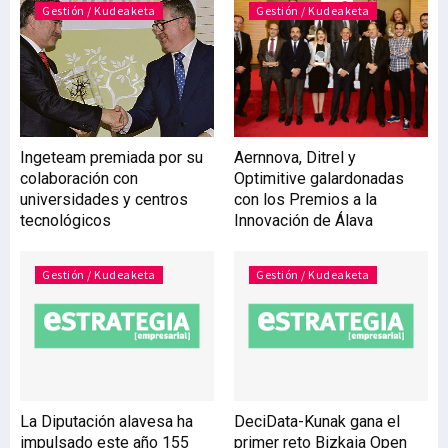
Gestión / Kudeaketa
se concreta en una
Gestión / Kudeaketa
estrecha relación entre los
laboratorios de Honda en
Saitama (Japón) y el
Centro de Tecnología
Repsol (España). El Libro
Emprendedores sociales
Ingeteam premiada por su
Aernnova, Ditrel y
Ignacio Álvarez de Mon. Ed.
colaboración con
Optimitive galardonadas
L
universidades y centros
con los Premios a la
tecnológicos
Innovación de Álava
Gestión / Kudeaketa
Gestión / Kudeaketa
La Diputación alavesa ha
DeciData-Kunak gana el
impulsado este año 155
primer reto Bizkaia Open