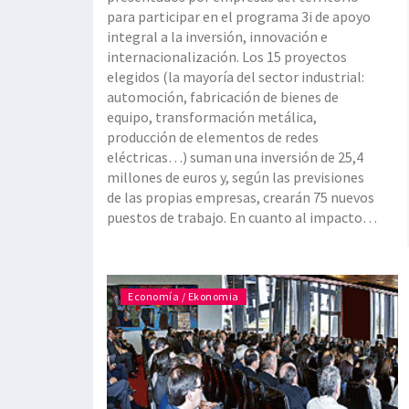
para participar en el programa 3i de apoyo
integral a la inversión, innovación e
internacionalización. Los 15 proyectos
elegidos (la mayoría del sector industrial:
automoción, fabricación de bienes de
equipo, transformación metálica,
producción de elementos de redes
eléctricas…) suman una inversión de 25,4
millones de euros y, según las previsiones
de las propias empresas, crearán 75 nuevos
puestos de trabajo. En cuanto al impacto
del programa sobre las compañías
participantes, va a suponer un incremento
de 31,2 millones de euros sob
Economía / Ekonomia