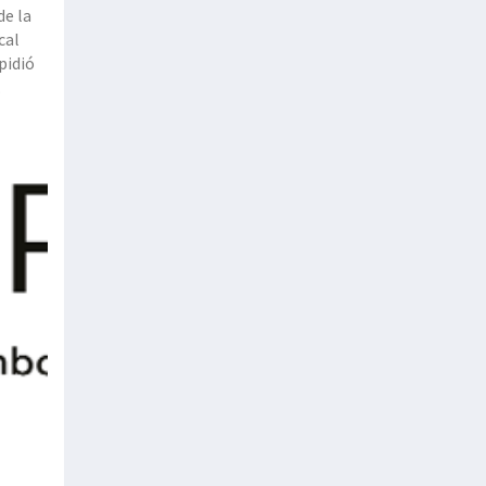
de la
cal
pidió
s