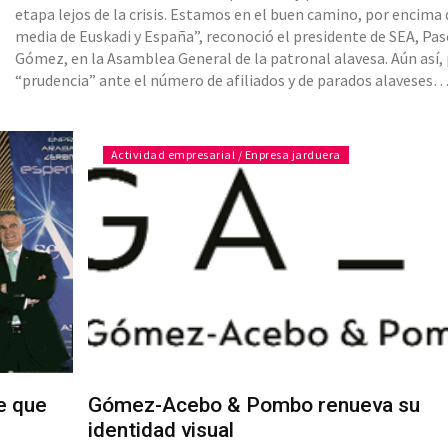
etapa lejos de la crisis. Estamos en el buen camino, por encima 
media de Euskadi y España”, reconoció el presidente de SEA, Pas
Gómez, en la Asamblea General de la patronal alavesa. Aún así, 
“prudencia” ante el número de afiliados y de parados alaveses
(21.610). Pero se refirió a “5.000 oportunidades”, aludiendo a “lo
profesionales que necesitamos contratar este mism
Actividad empresarial / Enpresa jarduera
te que
Gómez-Acebo & Pombo renueva su
identidad visual