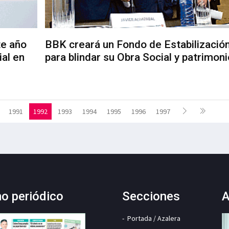
te año
BBK creará un Fondo de Estabilizació
ial en
para blindar su Obra Social y patrimoni
1991
1992
1993
1994
1995
1996
1997
mo periódico
Secciones
A
Portada / Azalera