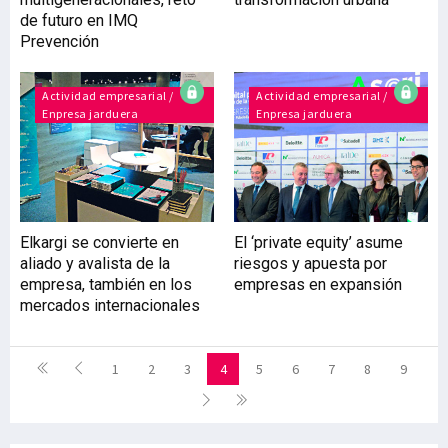
de futuro en IMQ
Prevención
Actividad empresarial /
Actividad empresarial /
Enpresa jarduera
Enpresa jarduera
Elkargi se convierte en
El ‘private equity’ asume
aliado y avalista de la
riesgos y apuesta por
empresa, también en los
empresas en expansión
mercados internacionales
1
2
3
4
5
6
7
8
9