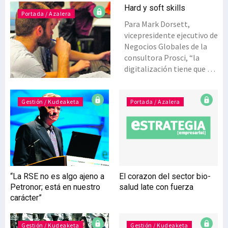
Hard y soft skills
Portada / Azalera
Para Mark Dorsett,
vicepresidente ejecutivo de
Negocios Globales de la
consultora Prosci, “la
digitalización tiene que ver
más con las personas que
con la tecnología, ya que el
potencial de la tecnología
Gestión / Kudeaketa
Portada / Azalera
sólo es útil en la manera
en que la gente la usa”. Y
deberá usarla cada vez
más. Según datos
aportados por UGT en un
estudio el 90% de los
“La RSE no es algo ajeno a
El corazon del sector bio-
puestos de trabajo
Petronor; está en nuestro
salud late con fuerza
exigirán en un futuro no
carácter”
muy lejano competencias
digitales. “Aquellos que
quieran estar preparados
Gestión / Kudeaketa
Gestión / Kudeaketa