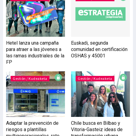
para el empleo del futuro
deberán obtener
formación digital
especializada que les
aporte las aptitudes y
habilidades técnicas
Hetel lanza una campaña
Euskadi, segunda
necesarias. Las habilidades
para atraer a las jóvenes a
comunidad en certificación
digitales más populares,
las ramas industriales de la
OSHAS y 45001
según Th
FP
Gestión / Kudeaketa
Gestión / Kudeaketa
Adaptar la prevención de
Chile busca en Bilbao y
riesgos a plantillas
Vitoria-Gasteiz ideas de
multigeneracionales, reto
transformación urbana