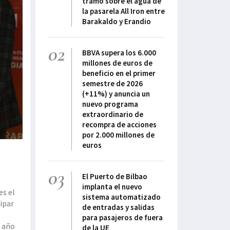
tramo sobre el agua de
la pasarela All Iron entre
Barakaldo y Erandio
02
BBVA supera los 6.000
millones de euros de
beneficio en el primer
semestre de 2026
(+11%) y anuncia un
nuevo programa
extraordinario de
recompra de acciones
por 2.000 millones de
euros
03
El Puerto de Bilbao
implanta el nuevo
es el
sistema automatizado
de entradas y salidas
e
para pasajeros de fuera
o año
de la UE