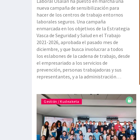
Laboral Osalan ha puesto en marcha una
nueva campaña de sensibilización para
hacer de los centros de trabajo entornos
laborales seguros. Una campaña
enmarcada en los objetivos de la Estrategia
Vasca de Seguridad y Salud en el Trabajo
2021-2026, aprobada el pasado mes de
diciembre, y que busca involucrar a todos
los eslabones de la cadena de trabajo, desde
el empresariado a los servicios de
prevención, personas trabajadoras y sus
representantes, y a la administración
pública. Y es que, como avanzó en la
presentación de la campaña la
viceconsejera de Trabajo y Seguridad Social,
Gestión / Kudeaketa
Elena Pérez Barredo, en l