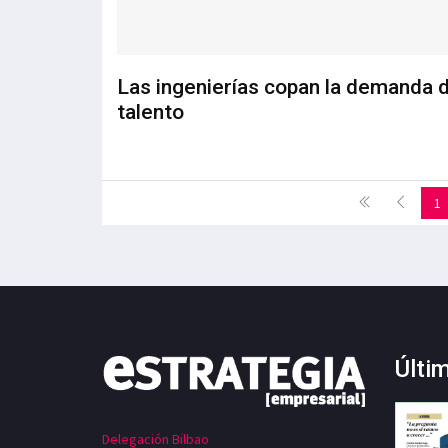
Las ingenierías copan la demanda 
talento
1
Últi
Delegación Bilbao