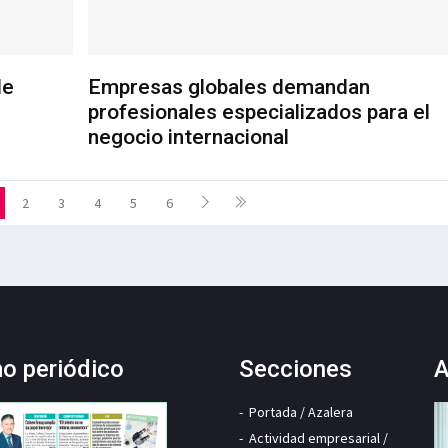
de
Empresas globales demandan
profesionales especializados para el
negocio internacional
2
3
4
5
6
mo periódico
Secciones
A
Portada / Azalera
Actividad empresarial /