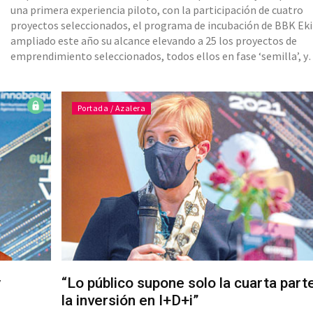
una primera experiencia piloto, con la participación de cuatro
proyectos seleccionados, el programa de incubación de BBK Ekin ha
ampliado este año su alcance elevando a 25 los proyectos de
emprendimiento seleccionados, todos ellos en fase ‘semilla’, y
vinculados a temáticas tan variadas como el cambio climático, 
longevidad o la educación “pero todos ellos con la vocación de 
Portada / Azalera
y
“Lo público supone solo la cuarta part
la inversión en I+D+i”