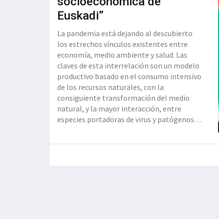
socioeconómica de
Euskadi”
La pandemia está dejando al descubierto
los estrechos vínculos existentes entre
economía, medio ambiente y salud. Las
claves de esta interrelación son un modelo
productivo basado en el consumo intensivo
de los recursos naturales, con la
consiguiente transformación del medio
natural, y la mayor interacción, entre
especies portadoras de virus y patógenos
desconocidos y el ser humano. Esta realidad
nos tiene que llevar a cuestionarnos los
fundamentos que rigen la economía actual
y su impacto sobre el medio ambiente.
Debemos asegurarnos la viabilidad del
sistema productivo en el tiempo dada la
cada vez mayor escasez de recursos
naturales. Nuest