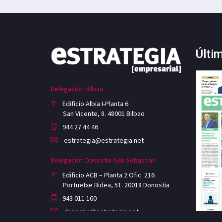
Últi
Delegación Bilbao
Edificio Albia I-Planta 6
San Vicente, 8. 48001 Bilbao
944 27 44 46
estrategia@estrategia.net
Delegación Donostia-San Sebastian
Edificio ACB – Planta 2 Ofic. 216
Portuetxe Bidea, 51. 20018 Donostia
943 011 160
donostia@estrategia.net