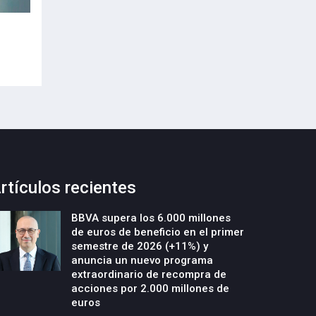
“La ciberseguridad: de obligación a
"La movilidad mar
oportunidad”
como negocio ind
17-Julio-2026
16-Julio-2026
rtículos recientes
BBVA supera los 6.000 millones
de euros de beneficio en el primer
semestre de 2026 (+11%) y
anuncia un nuevo programa
extraordinario de recompra de
acciones por 2.000 millones de
euros