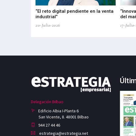
del PPWR
“El reto digital pendiente en la venta
“Innova
industrial”
del ma
20-Julio-2026
17-Julio
Últi
Delegación Bilbao
Edificio Albia I-Planta 6
San Vicente, 8. 48001 Bilbao
944 27 44 46
estrategia@estrategia.net