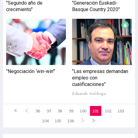
"Segundo año de
"Generación Euskadi-
crecimiento"
Basque Country 2020"
"Negociación ‘win-win’"
"Las empresas demandan
empleo con
cualificaciones"
Eduardo Aréchaga
96
97
98
99
100
101
102
103
104
105
106