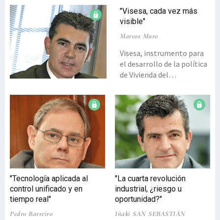
"Visesa, cada vez más
visible"
Marcos Muro
Visesa, instrumento para
el desarrollo de la política
de Vivienda del
Departamento de Empleo
y Políticas Sociales de
Gobierno Vasco para hacer
posible el acceso a una
vivienda digna y de calidad
a todas las personas que la
necesiten, se ha hecho
más visible en el año 2015
en el que ha dado un paso
"Tecnología aplicada al
"La cuarta revolución
más allá en el ámbito de la
control unificado y en
industrial, ¿riesgo u
Rehabilitación,
tiempo real"
oportunidad?"
Regeneración y
Pedro Barreiro
Iñaki SAN SEBASTIÁN
Renovación Urbana con el