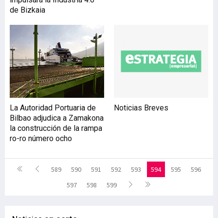
de Bizkaia
La Autoridad Portuaria de
Noticias Breves
Bilbao adjudica a Zamakona
la construcción de la rampa
ro-ro número ocho
589
590
591
592
593
594
595
596
597
598
599