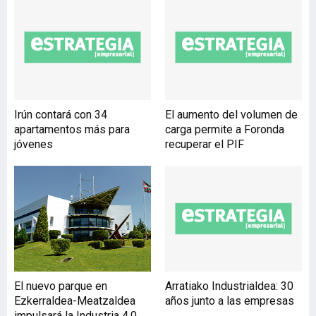
Coyuntura El IPC sube una
décima en el País Vasco y
deja la tasa anual en el
1,9% El índice de Precios al
Consumo (IPC) subió en
Euskadi una décima
durante el mes de
Irún contará con 34
El aumento del volumen de
septiembre, respec
apartamentos más para
carga permite a Foronda
jóvenes
recuperar el PIF
El nuevo parque en
Arratiako Industrialdea: 30
Ezkerraldea-Meatzaldea
años junto a las empresas
impulsará la Industria 4.0