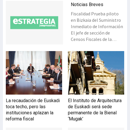
Noticias Breves
Fiscalidad Prueba piloto
en Bizkaia del Suministro
Inmediato de Información
El jefe de sección de
Censos Fiscales de la
Diputación Foral de
Bizkaia, Fernando Novoa,
participó en la jornada de
APD y Deloitte, con
aproximadamente 200
profesionales, para hablar
de la situación del sistema
de Suministro Inmediato
de Información que, como
La recaudación de Euskadi
El Instituto de Arquitectura
subrayó, estará listo para
toca techo, pero las
de Euskadi será sede
el 1 de enero de 2018. Este
instituciones aplazan la
permanente de la Bienal
nuevo sistema afectará
reforma fiscal
‘Mugak’
aproximadamente a 1.900
contribuyentes vizcaínos.