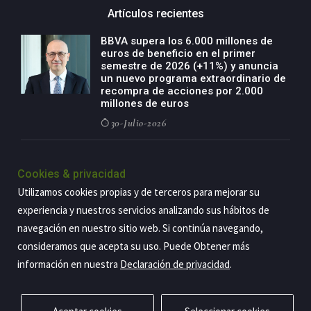
Artículos recientes
BBVA supera los 6.000 millones de
euros de beneficio en el primer
semestre de 2026 (+11%) y anuncia
un nuevo programa extraordinario de
recompra de acciones por 2.000
millones de euros
30-Julio-2026
BBVA acelera el crecimiento de su
negocio agro con un modelo global
Cookies & privacidad
de especialización presente en siete
Utilizamos cookies propias y de terceros para mejorar su
países
experiencia y nuestros servicios analizando sus hábitos de
29-Julio-2026
navegación en nuestro sitio web. Si continúa navegando,
consideramos que acepta su uso. Puede Obtener más
información en nuestra
Declaración de privacidad
.
Copyright@2026 Estrategia Empresarial
Privacidad
Aviso legal
Política de cookies
Contacto
RSS