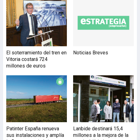
los responsables
institucionales, las obras
comenzarán en el mes de
marzo y se prolongarán
durante seis meses. El
proyecto se encuentra en
fase de licitación, con un
El soterramiento del tren en
Noticias Breves
presupuesto base de 1,24
Vitoria costará 724
millones de
millones de euros
Patinter España renueva
Lanbide destinará 15,4
sus instalaciones y amplía
millones a la mejora de la