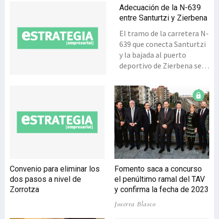
Adecuación de la N-639
entre Santurtzi y Zierbena
El tramo de la carretera N-
639 que conecta Santurtzi
y la bajada al puerto
deportivo de Zierbena se
readecuará para una mejor
convivencia entre
vehículos, ciclistas y
peatones. Así, tal y como
anunciaron la alcaldesa de
Santurtzi, Ain-tzane
Urkijo, y el diputado foral
de Desarrollo Económico y
Territorial, Imanol
Convenio para eliminar los
Fomento saca a concurso
Pradales, la actuación para
dos pasos a nivel de
el penúltimo ramal del TAV
mejorar esta vía incluirá la
Zorrotza
y confirma la fecha de 2023
adecuación de un bidegorri
Joserra Blasco
segregado y medidas de
calmado de tráfico. Según