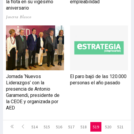
la flota en su vigésimo
empleabilidad
aniversario
Joserra Blasco
Jornada ‘Nuevos
El paro bajó de las 120.000
Liderazgos’ con la
personas el año pasado
presencia de Antonio
Garamendi, presidente de
la CEOE y organizada por
AED
514
515
516
517
518
519
520
521