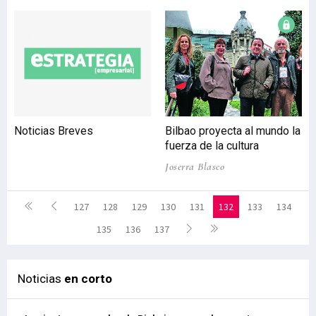
Noticias Breves
Bilbao proyecta al mundo la
fuerza de la cultura
Joserra Blasco
127
128
129
130
131
132
133
134
135
136
137
Noticias
en corto