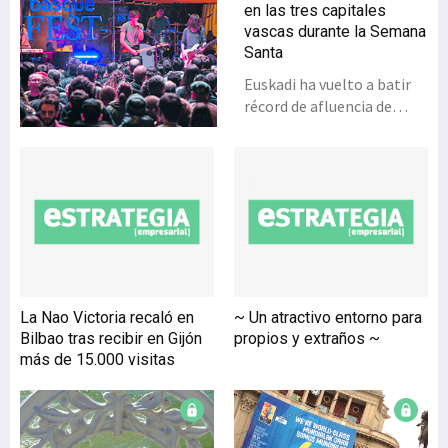
en las tres capitales
vascas durante la Semana
Santa
Euskadi ha vuelto a batir
récord de afluencia de
visitantes durante las
pasadas vacaciones de
Semana Santa. De esta
manera, las tres capitales
vascas confirman la
tendencia que mostró el
balance turístico del
pasado ejercicio 2014,
cuando, pese a la crisis, el
La Nao Victoria recaló en
~ Un atractivo entorno para
número de visitantes
Bilbao tras recibir en Gijón
propios y extraños ~
alcanzó un máximo
más de 15.000 visitas
histórico. En Bilbao, el
Festival de la Cultura y la
Vanguardia Vasca, ‘basque
FEST’, potenció la