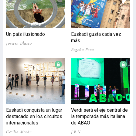
actividad de la capital
vizcaína consolidando el
atractivo turístico de la
ciudad en estas fechas en
las que los turistas han
Un país ilusionado
Euskadi gusta cada vez
podido elegir entre más de
más
100 propuestas distintas.
Joserra Blasco
Begoña Pena
La ocupación hotelera ha
alcanzado el 88% de las
plazas en establecimie
Euskadi conquista un lugar
Verdi será el eje central de
destacado en los circuitos
la temporada más italiana
internacionales
de ABAO
Cecilia Morán
J.B.N.