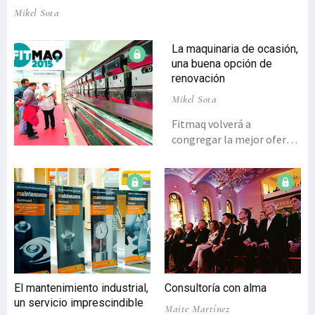
Mikel Sota
La maquinaria de ocasión,
una buena opción de
renovación
Mikel Sota
Fitmaq volverá a
congregar la mejor oferta
en maquinaria de ocasión
con el sector de la
máquina-herramienta
como principal
protagonista.Los
expositores de la segunda
edición de esta feria
especializada serán
empresas de compra-
El mantenimiento industrial,
Consultoría con alma
venta de maquinaria, fa-
un servicio imprescindible
Maite Martínez
bricantes e importadores