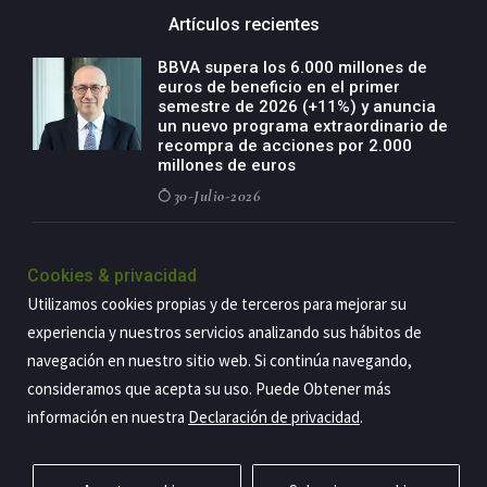
Artículos recientes
BBVA supera los 6.000 millones de
euros de beneficio en el primer
semestre de 2026 (+11%) y anuncia
un nuevo programa extraordinario de
recompra de acciones por 2.000
millones de euros
30-Julio-2026
BBVA acelera el crecimiento de su
negocio agro con un modelo global
Cookies & privacidad
de especialización presente en siete
Utilizamos cookies propias y de terceros para mejorar su
países
experiencia y nuestros servicios analizando sus hábitos de
29-Julio-2026
navegación en nuestro sitio web. Si continúa navegando,
consideramos que acepta su uso. Puede Obtener más
información en nuestra
Declaración de privacidad
.
Copyright@2026 Estrategia Empresarial
Privacidad
Aviso legal
Política de cookies
Contacto
RSS