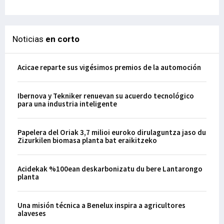
Noticias
en corto
Acicae reparte sus vigésimos premios de la automoción
Ibernova y Tekniker renuevan su acuerdo tecnológico
para una industria inteligente
Papelera del Oriak 3,7 milioi euroko dirulaguntza jaso du
Zizurkilen biomasa planta bat eraikitzeko
Acidekak %100ean deskarbonizatu du bere Lantarongo
planta
Una misión técnica a Benelux inspira a agricultores
alaveses