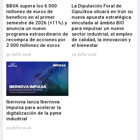
e
BBVA supera los 6.000
La Diputación Foral de
En
millones de euros de
Gipuzkoa situará en Irún su
em
beneficio en el primer
nueva apuesta estratégica
de
ad
semestre de 2026 (+11%) y
vinculada al ámbito BIO
En
anuncia un nuevo
para impulsar un nuevo
En
programa extraordinario de
sector industrial, el empleo
29-
recompra de acciones por
de calidad, la innovación y
2.000 millones de euros
el bienestar
30-Julio-2026
29-Julio-2026
Mi
nu
di
Ibernova lanza Ibernova
ma
Impulsa para acelerar la
in
digitalización de la pyme
mi
industrial
de
te
29-Julio-2026
el
29-