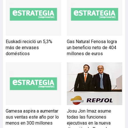
Álava) y San Vicente de la
Sonsierra (Rioja), cuyas
uvas son tratadas de
manera artesanal y sin
añadir aditivos enológicos.
Esta elaboración le ha
Euskadi recicló un 5,3%
Gas Natural Fenosa logra
proporcionado un éxito
más de envases
un beneficio neto de 404
inesperado en solo un año,
domésticos
millones de euros
llegando a estar sus vinos
en las cartas del 80% de
restaurantes con es
Gamesa aspira a aumentar
Josu Jon Imaz asume
sus ventas este año por lo
todas las funciones
menos en 300 millones
ejecutivas en la nueva