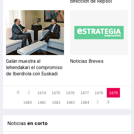
dirección de Repsol
Galán muestra al
Noticias Breves
lehendakari el compromiso
de Iberdrola con Euskadi
1674
1675
1676
1677
1678
1679
1680
1681
1682
1683
1684
Noticias
en corto