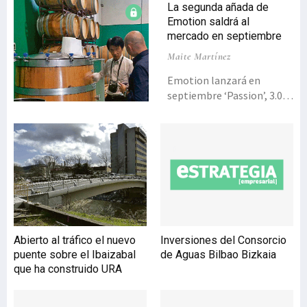
La segunda añada de
Emotion saldrá al
mercado en septiembre
Maite Martínez
Emotion lanzará en
septiembre ‘Passion’, 3.000
botellas de la segunda
añada de la cosecha 2012
que se degustarán en
restaurantes con estrellas
Michelin y en países como
Japón, China, Rusia o
Estados Unidos.Crear
caldos que provoquen
emociones es la razón de
Abierto al tráfico el nuevo
Inversiones del Consorcio
ser de Bodegas Emotion.
puente sobre el Ibaizabal
de Aguas Bilbao Bizkaia
Para ello cuenta con
que ha construido URA
viñedos centenarios en las
localidades de Baños de
Ebro, Laguardia (ambas en