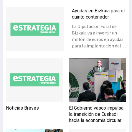
Ayudas en Bizkaia para el
quinto contenedor
La Diputación Foral de
Bizkaia va a invertir un
millón de euros en ayudas
para la implantación del
quinto contenedor e
impulsar así el compostaje
de los residuos y para el
desarrollo de otras
acciones de prevención.
Estas ayudas, que se
conceden en régimen de
concurrencia competitiva,
se dirigen a
Noticias Breves
El Gobierno vasco impulsa
ayuntamientos y
la transición de Euskadi
mancomunidades y con
hacia la economía circular
ellas se financiarán cuatro
tipos de actuaciones: la