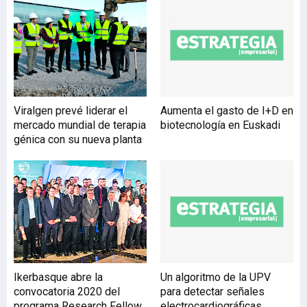
adquisición de
contenedores, bolsas
compostables, cubos
domiciliarios y llaves para
el acceso a los
contenedores; la compra
de autocompostadoras
Viralgen prevé liderar el
Aumenta el gasto de I+D en
domiciliarias y
mercado mundial de terapia
biotecnología en Euskadi
comunitarias y de
génica con su nueva planta
trituradoras para la
fabricación de
estructurante; la
asistencia técnica para el c
Ikerbasque abre la
Un algoritmo de la UPV
convocatoria 2020 del
para detectar señales
programa Research Fellow
electrocardiográficas