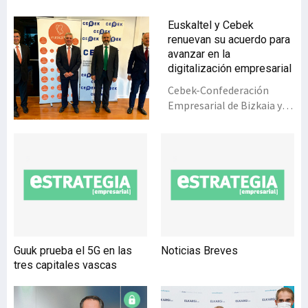
Euskaltel y Cebek
renuevan su acuerdo para
avanzar en la
digitalización empresarial
Cebek-Confederación
Empresarial de Bizkaia y el
Grupo Euskaltel han dado
un paso más en su larga
trayectoria de
colaboración con le
renovación de su acuerdo,
que fue ratificado por su
presidente, Iñaki
Garcinuño, el secretario
general, Francisco J.
Guuk prueba el 5G en las
Noticias Breves
Azpiazu, y, en
tres capitales vascas
representación de
Euskaltel, por su
presidente, Xabier Iturbe, y