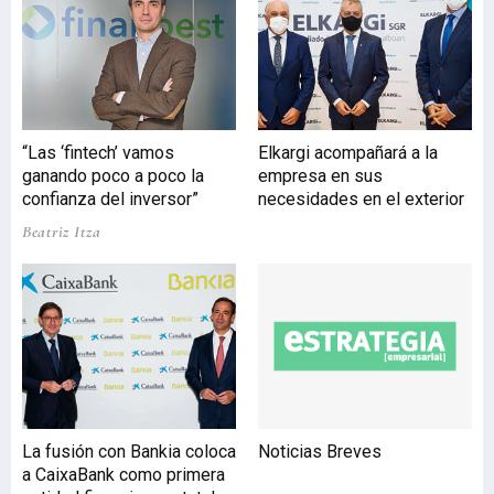
por el consejero delegado,
José Miguel García. El
convenio renovado
permite al operador de
telecomunicaciones
promover soluciones
“Las ‘fintech’ vamos
Elkargi acompañará a la
avanzadas entre las
ganando poco a poco la
empresa en sus
empresas afiliadas a Cebek
confianza del inversor”
necesidades en el exterior
con el objetivo de
Beatriz Itza
acompañarlas en su
transformación digital,
más necesaria aún en un
escenario de crisis
sanitaria como el actual,
donde la c
La fusión con Bankia coloca
Noticias Breves
a CaixaBank como primera