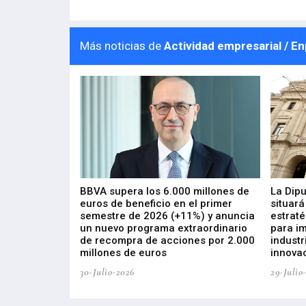
Más noticias de
Actividad empresarial / E
 los nuevos
BBVA supera los 6.000 millones de
La Dip
s de ZIV que, en
euros de beneficio en el primer
situará
de inversión
semestre de 2026 (+11%) y anuncia
estraté
, busca impulsar
un nuevo programa extraordinario
para i
 tecnología
de recompra de acciones por 2.000
industr
ricas del futuro
millones de euros
innovac
30-Julio-2026
29-Julio