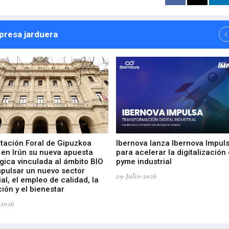
npresa jarduera
utación Foral de Gipuzkoa
Ibernova lanza Ibernova Impul
 en Irún su nueva apuesta
para acelerar la digitalización 
gica vinculada al ámbito BIO
pyme industrial
mpulsar un nuevo sector
29-Julio-2026
ial, el empleo de calidad, la
ión y el bienestar
-2026