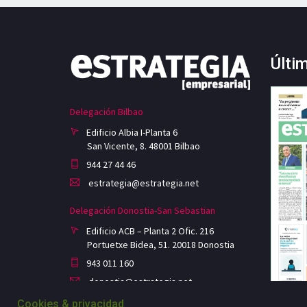
Últi
Delegación Bilbao
Edificio Albia I-Planta 6
San Vicente, 8. 48001 Bilbao
944 27 44 46
estrategia@estrategia.net
Delegación Donostia-San Sebastian
Edificio ACB – Planta 2 Ofic. 216
Portuetxe Bidea, 51. 20018 Donostia
943 011 160
donostia@estrategia.net
Cookies & privacidad