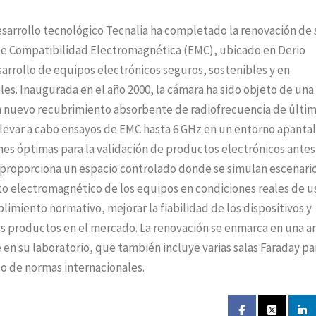
desarrollo tecnológico Tecnalia ha completado la renovación de 
de Compatibilidad Electromagnética (EMC), ubicado en Derio
esarrollo de equipos electrónicos seguros, sostenibles y en
es. Inaugurada en el año 2000, la cámara ha sido objeto de una
n nuevo recubrimiento absorbente de radiofrecuencia de últi
levar a cabo ensayos de EMC hasta 6 GHz en un entorno apantal
nes óptimas para la validación de productos electrónicos antes
a proporciona un espacio controlado donde se simulan escenari
o electromagnético de los equipos en condiciones reales de u
limiento normativo, mejorar la fiabilidad de los dispositivos y
 los productos en el mercado. La renovación se enmarca en una a
 en su laboratorio, que también incluye varias salas Faraday par
o de normas internacionales.