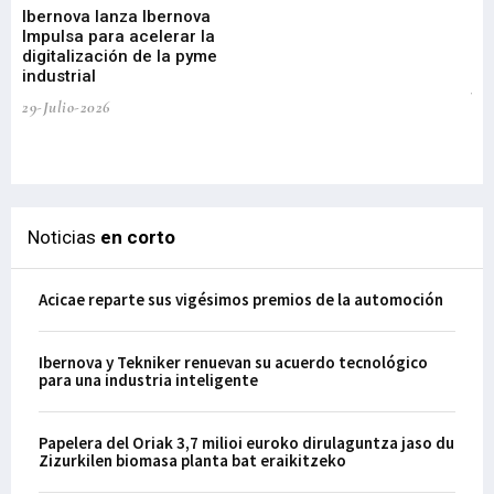
Ibernova lanza Ibernova
ma
Impulsa para acelerar la
in
digitalización de la pyme
mi
industrial
de
te
29-Julio-2026
el
29-
Noticias
en corto
Acicae reparte sus vigésimos premios de la automoción
Ibernova y Tekniker renuevan su acuerdo tecnológico
para una industria inteligente
Papelera del Oriak 3,7 milioi euroko dirulaguntza jaso du
Zizurkilen biomasa planta bat eraikitzeko