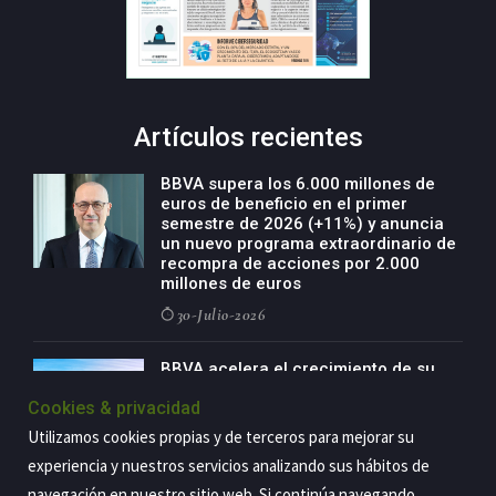
Artículos recientes
BBVA supera los 6.000 millones de
euros de beneficio en el primer
semestre de 2026 (+11%) y anuncia
un nuevo programa extraordinario de
recompra de acciones por 2.000
millones de euros
30-Julio-2026
BBVA acelera el crecimiento de su
negocio agro con un modelo global
Cookies & privacidad
de especialización presente en siete
países
Utilizamos cookies propias y de terceros para mejorar su
29-Julio-2026
experiencia y nuestros servicios analizando sus hábitos de
navegación en nuestro sitio web. Si continúa navegando,