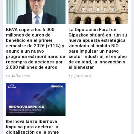
e
BBVA supera los 6.000
La Diputación Foral de
En
millones de euros de
Gipuzkoa situará en Irún su
em
beneficio en el primer
nueva apuesta estratégica
de
ad
semestre de 2026 (+11%) y
vinculada al ámbito BIO
En
anuncia un nuevo
para impulsar un nuevo
En
programa extraordinario de
sector industrial, el empleo
29-
recompra de acciones por
de calidad, la innovación y
2.000 millones de euros
el bienestar
30-Julio-2026
29-Julio-2026
Mi
nu
di
Ibernova lanza Ibernova
ma
Impulsa para acelerar la
in
digitalización de la pyme
mi