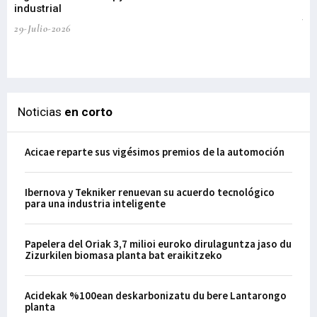
industrial
de
te
29-Julio-2026
el
29-
Noticias
en corto
Acicae reparte sus vigésimos premios de la automoción
Ibernova y Tekniker renuevan su acuerdo tecnológico
para una industria inteligente
Papelera del Oriak 3,7 milioi euroko dirulaguntza jaso du
Zizurkilen biomasa planta bat eraikitzeko
Acidekak %100ean deskarbonizatu du bere Lantarongo
planta