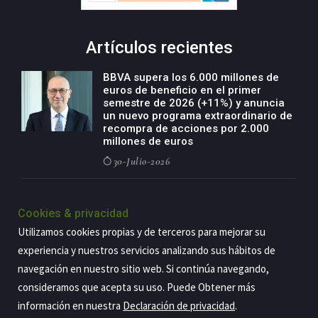
Artículos recientes
BBVA supera los 6.000 millones de
euros de beneficio en el primer
semestre de 2026 (+11%) y anuncia
un nuevo programa extraordinario de
recompra de acciones por 2.000
millones de euros
30-Julio-2026
BBVA acelera el crecimiento de su
negocio agro con un modelo global
Cookies & privacidad
de especialización presente en siete
Utilizamos cookies propias y de terceros para mejorar su
países
experiencia y nuestros servicios analizando sus hábitos de
29-Julio-2026
navegación en nuestro sitio web. Si continúa navegando,
consideramos que acepta su uso. Puede Obtener más
información en nuestra
Declaración de privacidad
.
Copyright@2026 Estrategia Empresarial