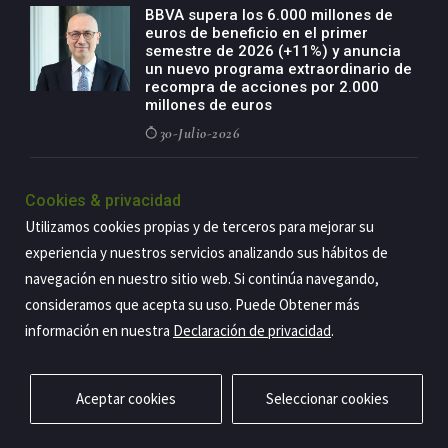
BBVA supera los 6.000 millones de
euros de beneficio en el primer
semestre de 2026 (+11%) y anuncia
un nuevo programa extraordinario de
recompra de acciones por 2.000
millones de euros
30-Julio-2026
BBVA acelera el crecimiento de su
negocio agro con un modelo global
Cookies & privacidad
de especialización presente en siete
Utilizamos cookies propias y de terceros para mejorar su
países
experiencia y nuestros servicios analizando sus hábitos de
29-Julio-2026
navegación en nuestro sitio web. Si continúa navegando,
consideramos que acepta su uso. Puede Obtener más
información en nuestra
Declaración de privacidad
.
Copyright@2026 Estrategia Empresarial
Privacidad
Aviso legal
Política de cookies
Contacto
RSS
Aceptar cookies
Seleccionar cookies