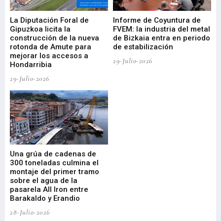
La Diputación Foral de
Informe de Coyuntura de
Ar
ral
Gipuzkoa licita la
FVEM: la industria del metal
ur
construcción de la nueva
de Bizkaia entra en periodo
co
rotonda de Amute para
de estabilización
edi
mejorar los accesos a
pa
29-Julio-2026
Hondarribia
Cy
29-Julio-2026
23-
Una grúa de cadenas de
La
300 toneladas culmina el
Ba
montaje del primer tramo
res
sobre el agua de la
em
pasarela All Iron entre
21-
Barakaldo y Erandio
28-Julio-2026