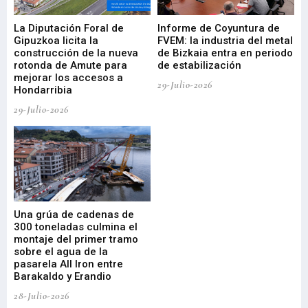
La Diputación Foral de
Informe de Coyuntura de
Ar
ral
Gipuzkoa licita la
FVEM: la industria del metal
ur
construcción de la nueva
de Bizkaia entra en periodo
co
rotonda de Amute para
de estabilización
edi
mejorar los accesos a
pa
29-Julio-2026
Hondarribia
Cy
29-Julio-2026
23-
Una grúa de cadenas de
La
300 toneladas culmina el
Ba
montaje del primer tramo
res
sobre el agua de la
em
pasarela All Iron entre
21-
Barakaldo y Erandio
28-Julio-2026