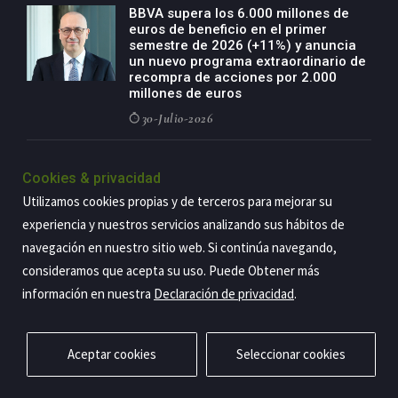
BBVA supera los 6.000 millones de
euros de beneficio en el primer
semestre de 2026 (+11%) y anuncia
un nuevo programa extraordinario de
recompra de acciones por 2.000
millones de euros
30-Julio-2026
BBVA acelera el crecimiento de su
negocio agro con un modelo global
Cookies & privacidad
de especialización presente en siete
Utilizamos cookies propias y de terceros para mejorar su
países
experiencia y nuestros servicios analizando sus hábitos de
29-Julio-2026
navegación en nuestro sitio web. Si continúa navegando,
consideramos que acepta su uso. Puede Obtener más
información en nuestra
Declaración de privacidad
.
Copyright@2026 Estrategia Empresarial
Privacidad
Aviso legal
Política de cookies
Contacto
RSS
Aceptar cookies
Seleccionar cookies