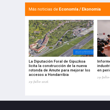
Más noticias de
Economía / Ekonomia
del Barómetro
La Diputación Foral de Gipuzkoa
Inform
a del tejido
licita la construcción de la nueva
industr
aia
rotonda de Amute para mejorar los
en peri
accesos a Hondarribia
29-Julio
29-Julio-2026