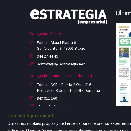
Últi
Delegación Bilbao
Edificio Albia I-Planta 6
San Vicente, 8. 48001 Bilbao
944 27 44 46
estrategia@estrategia.net
Delegación Donostia-San Sebastian
Edificio ACB – Planta 2 Ofic. 216
Portuetxe Bidea, 51. 20018 Donostia
943 011 160
donostia@estrategia.net
Cookies & privacidad
Utilizamos cookies propias y de terceros para mejorar su experienci
sitio web. Si continúa navegando, consideramos que acepta su uso