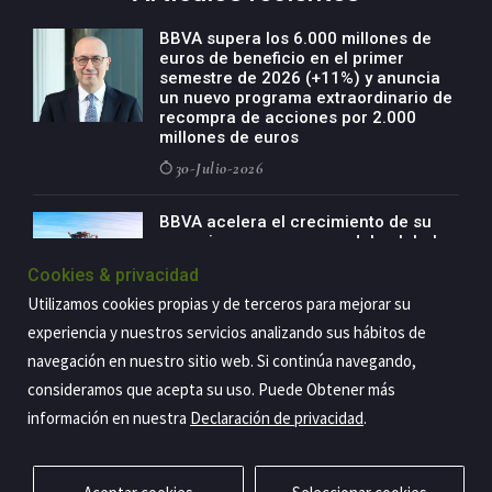
BBVA supera los 6.000 millones de
euros de beneficio en el primer
semestre de 2026 (+11%) y anuncia
un nuevo programa extraordinario de
recompra de acciones por 2.000
millones de euros
30-Julio-2026
BBVA acelera el crecimiento de su
negocio agro con un modelo global
de especialización presente en siete
Cookies & privacidad
países
Utilizamos cookies propias y de terceros para mejorar su
29-Julio-2026
experiencia y nuestros servicios analizando sus hábitos de
navegación en nuestro sitio web. Si continúa navegando,
consideramos que acepta su uso. Puede Obtener más
Copyright@2026 Estrategia Empresarial
información en nuestra
Declaración de privacidad
.
Privacidad
Aviso legal
Política de cookies
Contacto
RSS