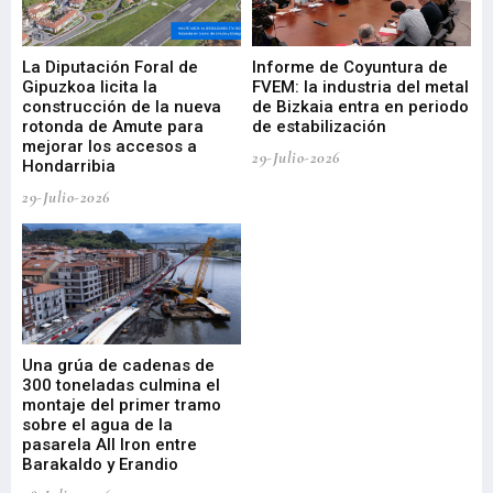
La Diputación Foral de
Informe de Coyuntura de
Ar
ral
Gipuzkoa licita la
FVEM: la industria del metal
ur
construcción de la nueva
de Bizkaia entra en periodo
co
rotonda de Amute para
de estabilización
edi
mejorar los accesos a
pa
29-Julio-2026
Hondarribia
Cy
29-Julio-2026
23-
Una grúa de cadenas de
La
300 toneladas culmina el
Ba
montaje del primer tramo
res
sobre el agua de la
em
pasarela All Iron entre
21-
Barakaldo y Erandio