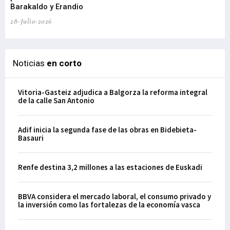
21-
Barakaldo y Erandio
28-Julio-2026
Noticias
en corto
Vitoria-Gasteiz adjudica a Balgorza la reforma integral
de la calle San Antonio
Adif inicia la segunda fase de las obras en Bidebieta-
Basauri
Renfe destina 3,2 millones a las estaciones de Euskadi
BBVA considera el mercado laboral, el consumo privado y
la inversión como las fortalezas de la economía vasca