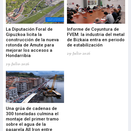
La Diputación Foral de
Informe de Coyuntura de
Ar
ral
Gipuzkoa licita la
FVEM: la industria del metal
ur
construcción de la nueva
de Bizkaia entra en periodo
co
rotonda de Amute para
de estabilización
edi
mejorar los accesos a
pa
29-Julio-2026
Hondarribia
Cy
29-Julio-2026
23-
Una grúa de cadenas de
La
300 toneladas culmina el
Ba
montaje del primer tramo
res
sobre el agua de la
em
pasarela All Iron entre