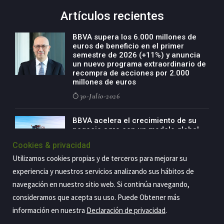
Artículos recientes
BBVA supera los 6.000 millones de
euros de beneficio en el primer
semestre de 2026 (+11%) y anuncia
un nuevo programa extraordinario de
recompra de acciones por 2.000
millones de euros
30-Julio-2026
BBVA acelera el crecimiento de su
negocio agro con un modelo global
de especialización presente en siete
Cookies & privacidad
países
Utilizamos cookies propias y de terceros para mejorar su
29-Julio-2026
experiencia y nuestros servicios analizando sus hábitos de
navegación en nuestro sitio web. Si continúa navegando,
consideramos que acepta su uso. Puede Obtener más
Copyright@2026 Estrategia Empresarial
información en nuestra
Declaración de privacidad
.