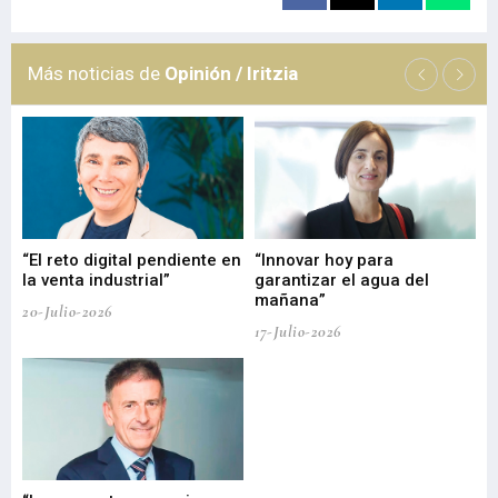
Más noticias de
Opinión / Iritzia
“El reto digital pendiente en
“Innovar hoy para
“L
o
la venta industrial”
garantizar el agua del
ob
mañana”
20-Julio-2026
17-
17-Julio-2026