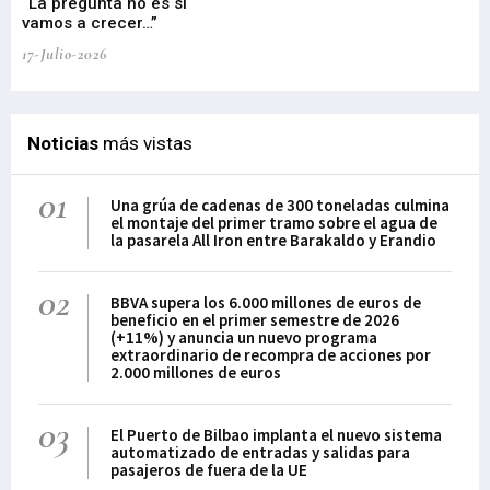
“La pregunta no es si
“E
vamos a crecer…”
PP
17-Julio-2026
02-
Noticias
más vistas
01
Una grúa de cadenas de 300 toneladas culmina
el montaje del primer tramo sobre el agua de
la pasarela All Iron entre Barakaldo y Erandio
02
BBVA supera los 6.000 millones de euros de
beneficio en el primer semestre de 2026
(+11%) y anuncia un nuevo programa
extraordinario de recompra de acciones por
2.000 millones de euros
03
El Puerto de Bilbao implanta el nuevo sistema
automatizado de entradas y salidas para
pasajeros de fuera de la UE