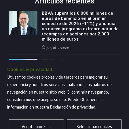
Artículos recientes
BBVA supera los 6.000 millones de
euros de beneficio en el primer
semestre de 2026 (+11%) y anuncia
un nuevo programa extraordinario de
recompra de acciones por 2.000
millones de euros
30-Julio-2026
BBVA acelera el crecimiento de su
negocio agro con un modelo global
Cookies & privacidad
de especialización presente en siete
Utilizamos cookies propias y de terceros para mejorar su
países
experiencia y nuestros servicios analizando sus hábitos de
29-Julio-2026
navegación en nuestro sitio web. Si continúa navegando,
consideramos que acepta su uso. Puede Obtener más
información en nuestra
Declaración de privacidad
.
Copyright@2026 Estrategia Empresarial
Privacidad
Aviso legal
Política de cookies
Contacto
RSS
Aceptar cookies
Seleccionar cookies