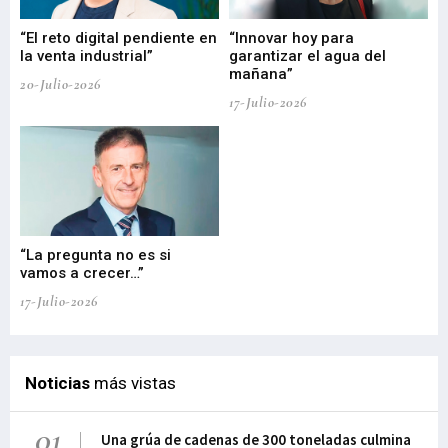
“El reto digital pendiente en
“Innovar hoy para
“L
o
la venta industrial”
garantizar el agua del
ob
mañana”
20-Julio-2026
17-
17-Julio-2026
“La pregunta no es si
“E
vamos a crecer…”
PP
17-Julio-2026
02-
Noticias
más vistas
01
Una grúa de cadenas de 300 toneladas culmina