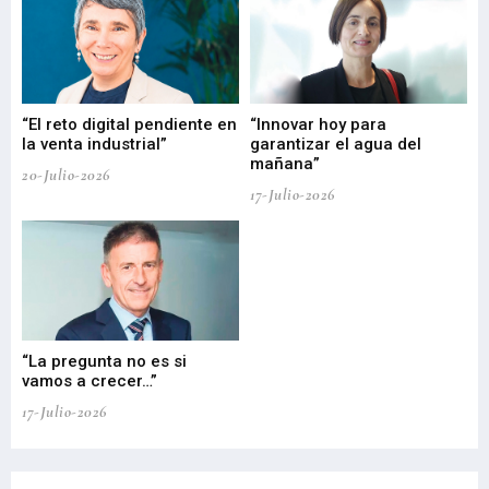
“El reto digital pendiente en
“Innovar hoy para
“L
o
la venta industrial”
garantizar el agua del
ob
mañana”
20-Julio-2026
17-
17-Julio-2026
“La pregunta no es si
“E
vamos a crecer…”
PP
17-Julio-2026
02-