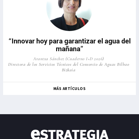
“Innovar hoy para garantizar el agua del
mañana”
Arantxa Sánchez (Cuaderno I+D 2026)
Directora de los Servicios Técnicos del Consorcio de Aguas Bilbao
Bizkaia
MÁS ARTÍCULOS