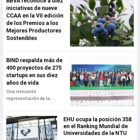
BBVA reconoce a diez
desde su creación hasta su
iniciativas de nueve
integración en MásMóvil,
CCAA en la VII edición
compartiendo las
de los Premios a los
principales decisiones
Mejores Productores
estratégicas que marcaron
Sostenibles
su trayectoria y las
lecciones de liderazgo que
extrajo tras más
BIND respalda más de
400 proyectos de 275
startups en sus diez
años de vida
Una relevante
representación de la
industria vasca se dio cita
en el BEC para celebrar los
diez años de vida de BIND,
EHU ocupa la posición 358
programa de innovación
en el Ranking Mundial de
abierta desarrollado por el
Universidades de la NTU
Gobierno vasco y SPRI,