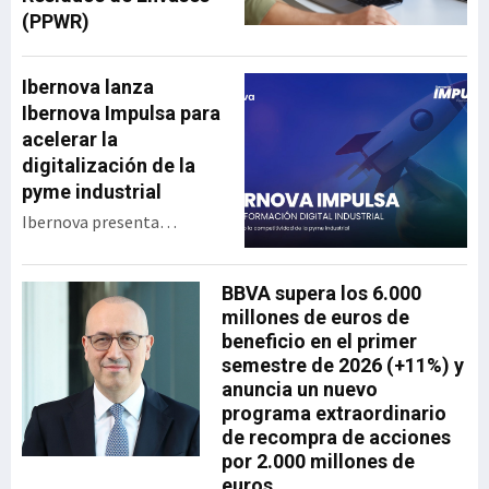
(PPWR)
Ibernova lanza
Ibernova Impulsa para
acelerar la
digitalización de la
pyme industrial
Ibernova presenta
Ibernova Impulsa, un
programa de apoyo a la
BBVA supera los 6.000
transformación digital
millones de euros de
industrial diseñado para
beneficio en el primer
acercar tecnología real a
semestre de 2026 (+11%) y
las pymes con menor
anuncia un nuevo
capacidad de inversión y
programa extraordinario
acompañarlas en un
de recompra de acciones
proceso de digitalización
por 2.000 millones de
progresivo, accesible y
euros
sostenible. La iniciativa se