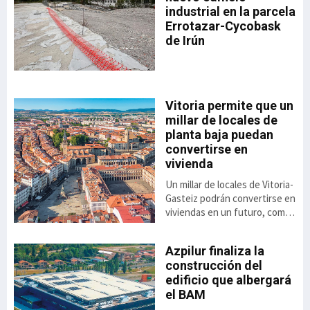
industrial en la parcela
Errotazar-Cycobask
ón
de Irún
 el
de
o
Vitoria permite que un
millar de locales de
,8%
planta baja puedan
to
convertirse en
vivienda
ás
Un millar de locales de Vitoria-
el
Gasteiz podrán convertirse en
viviendas en un futuro, como
consecuencia de la luz verde
dada a la aplicación de una
Azpilur finaliza la
nueva ordenanza anunciada
construcción del
por el ayuntamiento. Se trata
 el
edificio que albergará
de una alternativa
ai
el BAM
habitacional cuya aprobación
se contempla a raíz del Plan