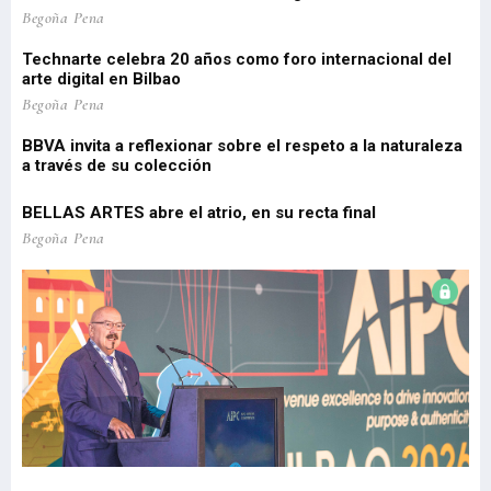
 de
Pa
Begoña Pena
pe
Technarte celebra 20 años como foro internacional del
o
arte digital en Bilbao
Lo
re
Begoña Pena
pr
BBVA invita a reflexionar sobre el respeto a la naturaleza
a través de su colección
EU
Be
BELLAS ARTES abre el atrio, en su recta final
El
Begoña Pena
re
Be