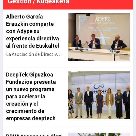
Gestión / Kudeaketa
económico. La resolución
ada
definitiva será en septiembre,
e
pero esta gran alianza vasca
Alberto García
se perfila para llev
Erauzkin comparte
con Adype su
experiencia directiva
al frente de Euskaltel
La Asociación de Directivos
y Profesionales de Euskadi
(Adype) ha celebrado un
encuentro con Alberto
DeepTek Gipuzkoa
García Erauzkin,
Fundazioa presenta
expresidente de Euskaltel,
un nuevo programa
bajo el título ‘Euskaltel:
para acelerar la
construir, negociar y
creación y el
decidir en una compañía
crecimiento de
estratégica’. Durante su
empresas deeptech
intervención, el directivo
ha repasado la evolución
de la operadora vasca