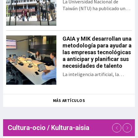
La Universidad Nacional de
bajo el formato del
Taiwán (NTU) ha publicado una
tradicional Demo Day. El
nueva edición del Ranking de
encuentro presentó los 30
Desempeño de Artículos
proyectos desarrollados
Científicos para Universidades
por las startups y
Mundiales. En esta clasificación,
GAIA y MIK desarrollan una
empresas, así como las
Euskal Herriko Unibertsitatea
metodología para ayudar a
sociedades públicas
(EHU) ocupa el puesto 358 entre
las empresas tecnológicas
participantes en una
las 1.243 universidades
a anticipar y planificar sus
iniciativa que en la actual
evaluadas, situándose además
necesidades de talento
edición se ha enfocado a
como la sép
aplicaciones en ámbitos
La inteligencia artificial, la
como la energía, la
digitalización, la aparición de
sostenibilidad, la
nuevos modelos de negocio, el
inteligencia a
relevo generacional y la
MÁS ARTÍCULOS
creciente dificultad para
encontrar determinados perfiles
profesionales están
transformando las necesidades
Cultura-ocio / Kultura-aisia
de talento de las empresas
tecnológicas. En este contexto,