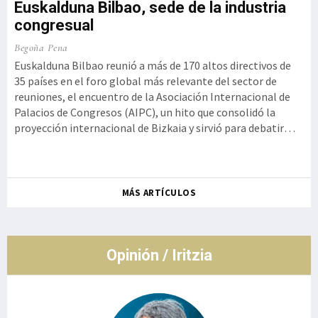
Euskalduna Bilbao, sede de la industria
congresual
o,
Ku
Begoña Pena
a
Iz
Euskalduna Bilbao reunió a más de 170 altos directivos de
t
35 países en el foro global más relevante del sector de
Ge
reuniones, el encuentro de la Asociación Internacional de
 la
Kur
Palacios de Congresos (AIPC), un hito que consolidó la
se
proyección internacional de Bizkaia y sirvió para debatir
ot
cómo la innovación tecnológica debe aliarse con la
de
autenticidad y la experiencia humana, rememorando el
so
histórico g
Ro
MÁS ARTÍCULOS
co
de
Opinión / Iritzia