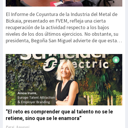
El Informe de Coyuntura de la Industria del Metal de
Bizkaia, presentado en FVEM, refleja una cierta
recuperación de la actividad respecto a los bajos
niveles de los dos últimos ejercicios. No obstante, su
presidenta, Begoña San Miguel advierte de que esta
mejora parte de un punto especialmente débil y
todavía no permite hablar de una recuperación
consolidada. “Los datos son mejores, pero debemos
interpretarlos con cautela. Partimos de niveles
especialmente bajos y estamos ante una corrección
de mínimos, en ningún caso ante una recuperación
sólida”. El informe recoge las respuestas de 207
empresas, que representan a 17.710 personas
trabajadoras. Una de las principales novedades es el
Índice de Coyuntura FVEM, que pondera diez variables
“El reto es comprender que al talento no se le
de ...
retiene, sino que se le enamora”
Patxi Arostegi