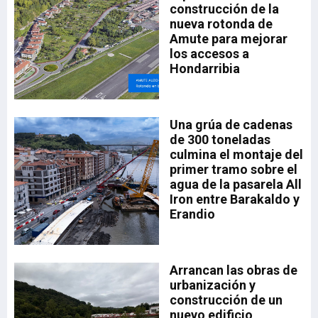
construcción de la
nueva rotonda de
Amute para mejorar
los accesos a
Hondarribia
ado
Una grúa de cadenas
el
35,
de 300 toneladas
la
a.
culmina el montaje del
drá
primer tramo sobre el
aia
a
agua de la pasarela All
sta
Iron entre Barakaldo y
Erandio
a,
a
Arrancan las obras de
n
urbanización y
n
construcción de un
nuevo edificio