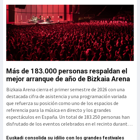
el Clúster GAIA
u
Más de 183.000 personas respaldan el
G
mejor arranque de año de Bizkaia Arena
3
Bizkaia Arena cierra el primer semestre de 2026 con una
El
mo
destacada cifra de asistencia y una programación variada
vi
que refuerza su posición como uno de los espacios de
se
referencia para la música en directo y los grandes
si
espectáculos en España. Un total de 183.250 personas han
per
disfrutado de los eventos celebrados en el recinto durante
ex
d
estos primeros meses del año, un reflejo de la intensidad y
(1
diversi
vi
el
Euskadi consolida su idilio con los grandes festivales
'P