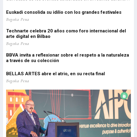
d
estos primeros meses del año, un reflejo de la intensidad y
(1
diversi
vi
el
Euskadi consolida su idilio con los grandes festivales
'P
 de
Pa
Begoña Pena
pe
Technarte celebra 20 años como foro internacional del
o
arte digital en Bilbao
Lo
re
Begoña Pena
pr
BBVA invita a reflexionar sobre el respeto a la naturaleza
a través de su colección
EU
Be
BELLAS ARTES abre el atrio, en su recta final
El
Begoña Pena
re
Be