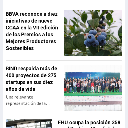
ha repasado la evolución
de la operadora vasca
BBVA reconoce a diez
desde su creación hasta su
iniciativas de nueve
integración en MásMóvil,
CCAA en la VII edición
compartiendo las
de los Premios a los
principales decisiones
Mejores Productores
estratégicas que marcaron
Sostenibles
su trayectoria y las
lecciones de liderazgo que
extrajo tras más
BIND respalda más de
400 proyectos de 275
startups en sus diez
años de vida
Una relevante
representación de la
industria vasca se dio cita
en el BEC para celebrar los
diez años de vida de BIND,
EHU ocupa la posición 358