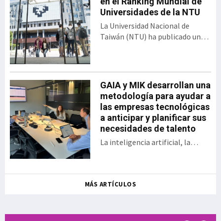
programa de innovación
en el Ranking Mundial de
abierta desarrollado por el
Universidades de la NTU
Gobierno vasco y SPRI,
La Universidad Nacional de
bajo el formato del
Taiwán (NTU) ha publicado una
tradicional Demo Day. El
nueva edición del Ranking de
encuentro presentó los 30
Desempeño de Artículos
proyectos desarrollados
Científicos para Universidades
por las startups y
Mundiales. En esta clasificación,
GAIA y MIK desarrollan una
empresas, así como las
Euskal Herriko Unibertsitatea
metodología para ayudar a
sociedades públicas
(EHU) ocupa el puesto 358 entre
las empresas tecnológicas
participantes en una
las 1.243 universidades
a anticipar y planificar sus
iniciativa que en la actual
evaluadas, situándose además
necesidades de talento
edición se ha enfocado a
como la sép
aplicaciones en ámbitos
La inteligencia artificial, la
como la energía, la
digitalización, la aparición de
sostenibilidad, la
nuevos modelos de negocio, el
inteligencia a
relevo generacional y la
MÁS ARTÍCULOS
creciente dificultad para
encontrar determinados perfiles
profesionales están
transformando las necesidades