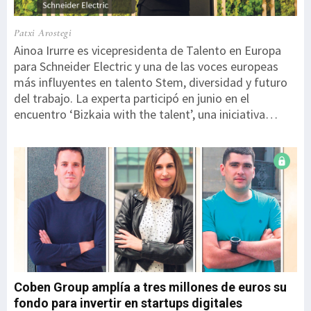
Patxi Arostegi
Ainoa Irurre es vicepresidenta de Talento en Europa
para Schneider Electric y una de las voces europeas
más influyentes en talento Stem, diversidad y futuro
del trabajo. La experta participó en junio en el
encuentro ‘Bizkaia with the talent’, una iniciativa
impulsada por la Diputación Foral de Bizkaia. En un
ecosistema tecnológico cada vez más competitivo
como el actual, ¿cuáles son las principales tendencias
en la gestión del talento?Hoy el talento ya no es solo
cosa del área de Personas. Es negocio. En entornos
como el nuestro, la diferencia no la marca solo la
tecnología, sino lo rápido que eres capaz de
desarrollar a tu gente. Estamos pasando de pensar en
puestos a pensar en habilidades. Ya no importa tanto
‘qué eres’ o el puesto que o...
Coben Group amplía a tres millones de euros su
fondo para invertir en startups digitales