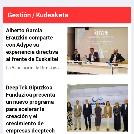
ste
este pasado mes de junio tras
a
una inversión de más de 18
Gestión / Kudeaketa
millones de euros.Tal y como
detalla la sociedad pública que
gestio
Alberto García
Erauzkin comparte
con Adype su
experiencia directiva
al frente de Euskaltel
La Asociación de Directivos
y Profesionales de Euskadi
(Adype) ha celebrado un
encuentro con Alberto
DeepTek Gipuzkoa
García Erauzkin,
Fundazioa presenta
expresidente de Euskaltel,
un nuevo programa
bajo el título ‘Euskaltel:
para acelerar la
construir, negociar y
creación y el
decidir en una compañía
crecimiento de
estratégica’. Durante su
empresas deeptech
intervención, el directivo