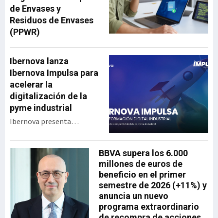
de Envases y
Residuos de Envases
(PPWR)
Ibernova lanza
Ibernova Impulsa para
acelerar la
digitalización de la
pyme industrial
Ibernova presenta
Ibernova Impulsa, un
programa de apoyo a la
BBVA supera los 6.000
transformación digital
millones de euros de
industrial diseñado para
beneficio en el primer
acercar tecnología real a
semestre de 2026 (+11%) y
las pymes con menor
anuncia un nuevo
capacidad de inversión y
programa extraordinario
acompañarlas en un
de recompra de acciones
proceso de digitalización