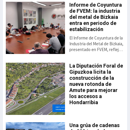
Informe de Coyuntura
de FVEM: la industria
del metal de Bizkaia
 de
entra en periodo de
estabilización
El Informe de Coyuntura de la
Industria del Metal de Bizkaia,
presentado en FVEM, refleja
una cierta recuperación de la
actividad respecto a los bajos
io
La Diputación Foral de
va,
niveles de los dos últimos
n
Gipuzkoa licita la
ido
ejercicios. No obstante, su
construcción de la
rar
presidenta, Begoña San
nueva rotonda de
Miguel advierte de que esta
Amute para mejorar
 el
mejora parte de un punto
especialmente débil y todavía
los accesos a
no permite hablar de una
Hondarribia
re,
recuperación consolidada.
ado
a
“Los datos son mejores, pero
debemos
Una grúa de cadenas
el
35,