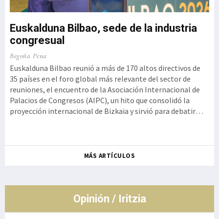
Euskalduna Bilbao, sede de la industria
congresual
o,
Ku
Begoña Pena
a
Iz
Euskalduna Bilbao reunió a más de 170 altos directivos de
t
35 países en el foro global más relevante del sector de
Ge
reuniones, el encuentro de la Asociación Internacional de
 la
Kur
Palacios de Congresos (AIPC), un hito que consolidó la
se
proyección internacional de Bizkaia y sirvió para debatir
ot
cómo la innovación tecnológica debe aliarse con la
de
autenticidad y la experiencia humana, rememorando el
so
histórico g
Ro
MÁS ARTÍCULOS
co
de
Opinión / Iritzia