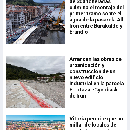
de 300 toneladas
la
a.
culmina el montaje del
drá
primer tramo sobre el
aia
a
agua de la pasarela All
sta
Iron entre Barakaldo y
Erandio
a,
a
Arrancan las obras de
n
urbanización y
n
construcción de un
nuevo edificio
industrial en la parcela
ón
Errotazar-Cycobask
 el
de Irún
de
o
Vitoria permite que un
millar de locales de