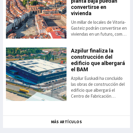
planta baja puedan
,8%
to
convertirse en
vivienda
Un millar de locales de Vitoria-
ás
el
Gasteiz podrán convertirse en
viviendas en un futuro, como
consecuencia de la luz verde
dada a la aplicación de una
Azpilur finaliza la
nueva ordenanza anunciada
construcción del
por el ayuntamiento. Se trata
 el
edificio que albergará
de una alternativa
ai
el BAM
habitacional cuya aprobación
se contempla a raíz del Plan
Azpilur Euskadi ha concluido
General de Ordenación
ión
las obras de construcción del
Urbana aprobado el 22 de
a
edificio que albergará el
diciembre de 2025. En busca
va
Centro de Fabricación
de un modelo de ciudad
icio
Avanzada para la Automoción
compacta, compleja y
el
(BAM) en el polígono industrial
y la
de Jundiz, en Vitoria-Gasteiz.
ntxo
Los trabajos de edificación,
MÁS ARTÍCULOS
da,
que comenzaron el 31 de
mayo de 2024, culminaron