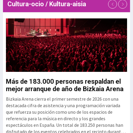
Cultura-ocio / Kultura-aisia
de talento de las empresas
tecnológicas. En este contexto,
el Clúster GAIA
u
Más de 183.000 personas respaldan el
G
mejor arranque de año de Bizkaia Arena
3
Bizkaia Arena cierra el primer semestre de 2026 con una
El
mo
destacada cifra de asistencia y una programación variada
vi
que refuerza su posición como uno de los espacios de
se
referencia para la música en directo y los grandes
si
espectáculos en España. Un total de 183.250 personas han
per
disfrutado de los eventos celebrados en el recinto durante
ex