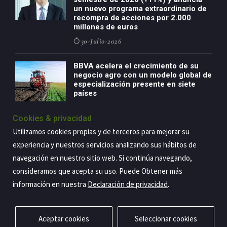
un nuevo programa extraordinario de
recompra de acciones por 2.000
millones de euros
30-Julio-2026
BBVA acelera el crecimiento de su
negocio agro con un modelo global de
especialización presente en siete
países
29-Julio-2026
Cookies & privacidad
Utilizamos cookies propias y de terceros para mejorar su
experiencia y nuestros servicios analizando sus hábitos de
Copyright@2026 Estrategia Empresarial
navegación en nuestro sitio web. Si continúa navegando,
consideramos que acepta su uso. Puede Obtener más
Privacidad
Aviso legal
Política de cookies
Contacto
RSS
información en nuestra
Declaración de privacidad
.
Aceptar cookies
Seleccionar cookies