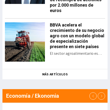
por 2.000 millones de
progresivo, accesible y
euros
sostenible. La iniciativa se
articula sobre soluciones
propias del Grupo
BBVA acelera el
Ibernova y contempla
crecimiento de su negocio
áreas clave como ERP,
agro con un modelo global
MES/MOM, SGA, GMAO,
de especialización
calidad y trazabilidad,
presente en siete países
digitalización documental
El sector agroalimentario es
y automatización de
uno de los sectores estratégicos
procesos. Apoyo a la pyme
para la banca de empresas de
industrial Ibern
BBVA y uno de los ejemplos más
MÁS ARTÍCULOS
avanzados de su estrategia de
sectorización: "El agro es un
claro ejemplo de cómo la
especialización sectorial genera
Economía / Ekonomia
valor para nuestros clientes y
para el banco. Hemos converti