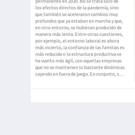
permanente en 2020. No se trata sólo de
los efectos directos de la pandemia, sino
que también se aceleraron cambios muy
profundos que ya estaban en marcha y que,
en otro entorno, se hubieran producido de
manera más lenta. Entre otras cuestiones,
por ejemplo, el entorno laboral es ahora
más incierto, la confianza de las familias es
más reducida o la estructura productiva se
ha vuelto más ágil, con aquellas empresas
que no se mantienen lo bastante dinámicas
cayendo en fuera de juego. En conjunto, se
puede decir que la fragilidad de los ingresos
individuales y familiares ha aumentado. Eso
ha llevado a camb