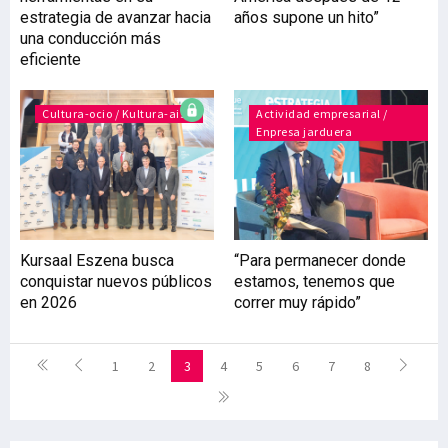
estrategia de avanzar hacia
años supone un hito”
una conducción más
eficiente
Cultura-ocio / Kultura-aisia
Actividad empresarial /
Enpresa jarduera
Kursaal Eszena busca
“Para permanecer donde
conquistar nuevos públicos
estamos, tenemos que
en 2026
correr muy rápido”
1
2
3
4
5
6
7
8