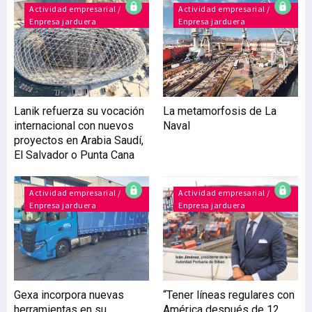
sector, presenta una
Actividad empresarial /
Actividad empresarial /
Enpresa jarduera
Enpresa jarduera
previsión de crecimiento a
medio plazo de un 60%. Si
las estimaciones se
cumplen, ‘‘nos llevarán a
alcanzar una cifra de 40
personas, facilitándonos
Lanik refuerza su vocación
La metamorfosis de La
el pasar de 600
internacional con nuevos
Naval
instalaciones a 1.000’’,
proyectos en Arabia Saudí,
explica Joseba de Echarri,
El Salvador o Punta Cana
propietario de la empresa,
especializada en los sis
Actividad empresarial /
Actividad empresarial /
Enpresa jarduera
Enpresa jarduera
Gexa incorpora nuevas
“Tener líneas regulares con
herramientas en su
América después de 12