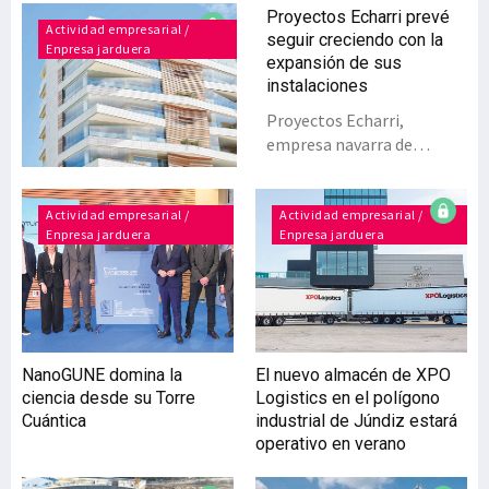
Proyectos Echarri prevé
Actividad empresarial /
seguir creciendo con la
Enpresa jarduera
expansión de sus
instalaciones
Proyectos Echarri,
empresa navarra de
construcción con más de
20 años de trayectoria, se
encuentra en pleno
Actividad empresarial /
Actividad empresarial /
Enpresa jarduera
Enpresa jarduera
proceso de expansión. Esta
dinámica marca el
momento actual de la
compañía a todos los
niveles, ya que influye en
su modelo de negocio, en
NanoGUNE domina la
El nuevo almacén de XPO
sus instalaciones y, como
ciencia desde su Torre
Logistics en el polígono
no puede ser de otra
Cuántica
industrial de Júndiz estará
manera, en su partida
operativo en verano
presupuestaria. La
compañía, referente en el