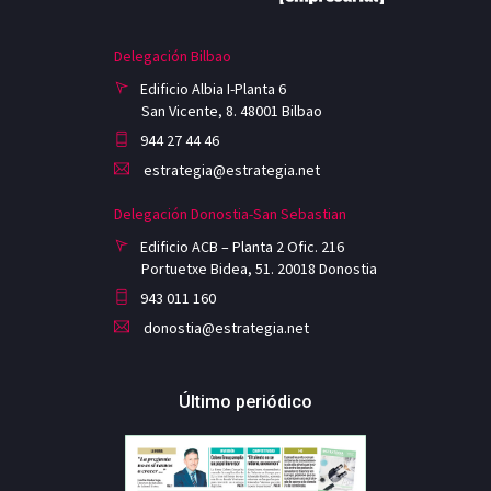
Delegación Bilbao
Edificio Albia I-Planta 6
San Vicente, 8. 48001 Bilbao
944 27 44 46
estrategia@estrategia.net
Delegación Donostia-San Sebastian
Edificio ACB – Planta 2 Ofic. 216
Portuetxe Bidea, 51. 20018 Donostia
943 011 160
donostia@estrategia.net
Último periódico