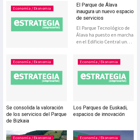
El Parque de Álava
Economía / Ekonomia
inaugura un nuevo espacio
de servicios
El Parque Tecnológico de
Álava ha puesto en marcha
en el Edificio Central un
nuevo espacio al que se
han incorporado siete
empresas dedicadas a la
Economía / Ekonomia
Economía / Ekonomia
realización de diferentes
servicios empresariales. El
objetivo de este nuevo
espacio es ofrecer a las
empresas ubicadas en el
parque la posibilidad de
Se consolida la valoración
Los Parques de Euskadi,
disponer de más servicios
de los servicios del Parque
espacios de innovación
sin moverse del recinto.
de Bizkaia
Las firmas radicadas en el
nuevo espacio estarán
disponibles un día a la
Economía / Ekonomia
Economía / Ekonomia