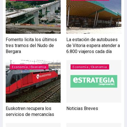
semana, en el que
recibirán, previa cita, a
quienes estén interesados
en consultas o servicios
concretos. Por el
momento este nuevo
Fomento licita los últimos
La estación de autobuses
servicio ofertado desde el
tres tramos del Nudo de
de Vitoria espera atender a
Parque Tecnológico de
Bergara
6.800 viajeros cada día
Álava, cuenta con Leku
Multimedia (empresa de d
Economía / Ekonomia
Economía / Ekonomia
Euskotren recupera los
Noticias Breves
servicios de mercancías