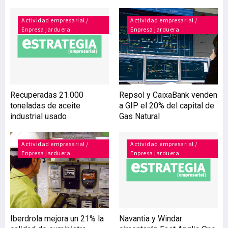
posible el acuerdo entre
todas las asociaciones,
Actividad empresarial /
Actividad empresarial /
Enpresa jarduera
Enpresa jarduera
para realizar la petición
conjuntamente. El
objetivo principal de la
creación de la DOP es la
dignificación del producto
producido y elaborado en
Recuperadas 21.000
Repsol y CaixaBank venden
el País vasco y la creación
toneladas de aceite
a GIP el 20% del capital de
de un marco común de
industrial usado
Gas Natural
trabajo entre las distintas
asociaciones y admi
Actividad empresarial /
Actividad empresarial /
Enpresa jarduera
Enpresa jarduera
Iberdrola mejora un 21% la
Navantia y Windar