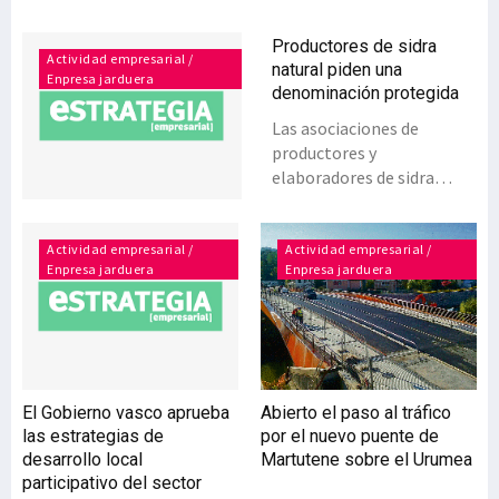
Productores de sidra
Actividad empresarial /
natural piden una
Enpresa jarduera
denominación protegida
Las asociaciones de
productores y
elaboradores de sidra
natural de Euskadi han
registrado en el Gobierno
vasco la petición de
Actividad empresarial /
Actividad empresarial /
Enpresa jarduera
Enpresa jarduera
creación de la
Denominación de Origen
Protegida (DOP) ‘Euskal
Sagardoa / Sidra Natural
del País Vasco’, junto a la
documentación necesaria.
El Gobierno vasco aprueba
Abierto el paso al tráfico
Gracias al trabajo
las estrategias de
por el nuevo puente de
realizado por parte del
desarrollo local
Martutene sobre el Urumea
sector y las distintas
participativo del sector
administraciones, ha sido