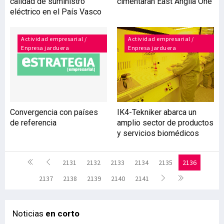
calidad de suministro
cimentarán East Anglia One
eléctrico en el País Vasco
Actividad empresarial /
Actividad empresarial /
Enpresa jarduera
Enpresa jarduera
Convergencia con países
IK4-Tekniker abarca un
de referencia
amplio sector de productos
y servicios biomédicos
2131
2132
2133
2134
2135
2136
2137
2138
2139
2140
2141
Noticias
en corto