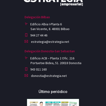
Delegación Bilbao
Edificio Albia I-Planta 6
San Vicente, 8. 48001 Bilbao
944 27 44 46
estrategia@estrategia.net
Delegación Donostia-San Sebastian
Edificio ACB – Planta 2 Ofic. 216
Portuetxe Bidea, 51. 20018 Donostia
943 011 160
donostia@estrategia.net
Último periódico