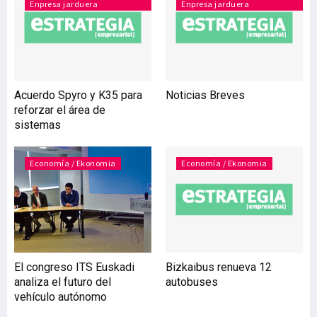
Enpresa jarduera
Enpresa jarduera
y facilitar, de este modo,
nuevas inversiones. El
convenio se ha diseñado
para atender las
necesidades más
demandadas por las
Acuerdo Spyro y K35 para
Noticias Breves
empresas de economía
reforzar el área de
social, de manera que
sistemas
dispondrán no solo de
nuevas líneas de
financiación a
Economía / Ekonomia
Economía / Ekonomia
emprendedores sin
El congreso ITS Euskadi
Bizkaibus renueva 12
analiza el futuro del
autobuses
vehículo autónomo