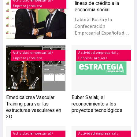
Actividad empresarial /
líneas de crédito a la
Enpresa jarduera
economía social
Laboral Kutxa y la
Confederación
Empresarial Española de
la Economía Social (Cepes)
han renovado el convenio
que ambas entidades
Actividad empresarial /
Actividad empresarial /
Enpresa jarduera
Enpresa jarduera
mantienen desde el año
2012, reafirmando así su
apoyo a las organizaciones
y a las personas que
integran este modelo
social y empresarial más
Emedica crea Vascular
Buber Sariak, el
participativo,
Training para ver las
reconocimiento a los
transparente y
estructuras vasculares en
proyectos tecnológicos
competitivo. El objetivo de
3D
este acuerdo es habilitar
unas partidas que doten a
estas empresas de liquidez
Actividad empresarial /
Actividad empresarial /