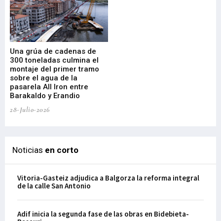
Una grúa de cadenas de
La
300 toneladas culmina el
Ba
montaje del primer tramo
res
sobre el agua de la
em
pasarela All Iron entre
21-
Barakaldo y Erandio
28-Julio-2026
Noticias
en corto
Vitoria-Gasteiz adjudica a Balgorza la reforma integral
de la calle San Antonio
Adif inicia la segunda fase de las obras en Bidebieta-