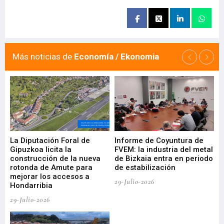
Más noticias de
Economía / Ekonomia
La Diputación Foral de
Informe de Coyuntura de
Ar
ral
Gipuzkoa licita la
FVEM: la industria del metal
ur
construcción de la nueva
de Bizkaia entra en periodo
co
rotonda de Amute para
de estabilización
edi
mejorar los accesos a
pa
29-Julio-2026
Hondarribia
Cy
29-Julio-2026
23-