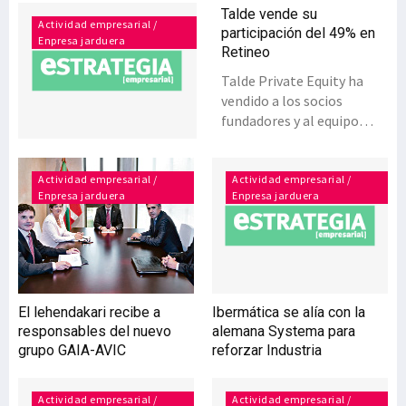
Talde vende su
Actividad empresarial /
participación del 49% en
Enpresa jarduera
Retineo
Talde Private Equity ha
vendido a los socios
fundadores y al equipo
directivo la totalidad de su
participación en Retineo,
compañía en la que entró
Actividad empresarial /
Actividad empresarial /
Enpresa jarduera
Enpresa jarduera
en julio de 2009 a través de
su vehículo Talde Capital II
FCR, con el 49% de las
acciones. Durante el
periodo de permanencia de
Talde en su accionariado,
El lehendakari recibe a
Ibermática se alía con la
Retineo ha experimentado
responsables del nuevo
alemana Systema para
un desarrollo significativo
grupo GAIA-AVIC
reforzar Industria
y alcanzado importantes
objetivos, entre ellos la
importante expansión
Actividad empresarial /
Actividad empresarial /