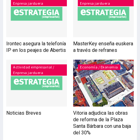
Enpresa jarduera
Enpresa jarduera
internacional que le ha
llevado a tener presencia
en países como Perú,
Colombia y Marruecos.
Asimismo, ha desarrollado
una nueva división de
Irontec asegura la telefonía
MasterKey enseña euskera
Ingeniería especializada
IP en los peajes de Abertis
a través de refranes
en la que se realizan
proyectos complejos de
alto valor añ
Actividad empresarial /
Economía / Ekonomia
Enpresa jarduera
Noticias Breves
Vitoria adjudica las obras
de reforma de la Plaza
Santa Bárbara con una baja
del 30%