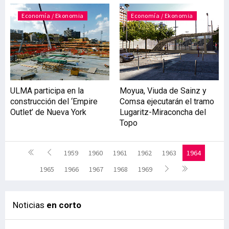
Economía / Ekonomia
Economía / Ekonomia
ULMA participa en la
Moyua, Viuda de Sainz y
construcción del ‘Empire
Comsa ejecutarán el tramo
Outlet’ de Nueva York
Lugaritz-Miraconcha del
Topo
1959
1960
1961
1962
1963
1964
1965
1966
1967
1968
1969
Noticias
en corto